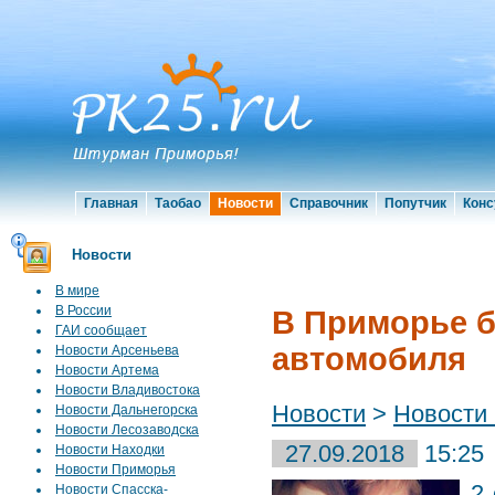
Главная
Таобао
Новости
Справочник
Попутчик
Конс
Новости
В мире
В России
В Приморье 
ГАИ сообщает
автомобиля
Новости Арсеньева
Новости Артема
Новости Владивостока
Новости
>
Новости
Новости Дальнегорска
Новости Лесозаводска
27.09.2018
15:25
Новости Находки
Новости Приморья
2
Новости Спасска-