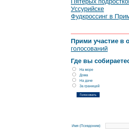
Пятерых подростко
Уссурийске
Фудкроссинг в При
Прими участие в 
голосований
Где вы собираете
На море
Дома
На даче
За границей
Имя (Псевдоним):