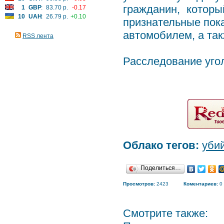
гражданин, котор
1
GBP
:
83.70 р.
-0.17
10
UAH
:
26.79 р.
+0.10
признательные пока
автомобилем, а так
RSS лента
Расследование уго
Облако тегов:
уби
Поделиться…
Просмотров:
2423
Коментариев:
0
Смотрите также: