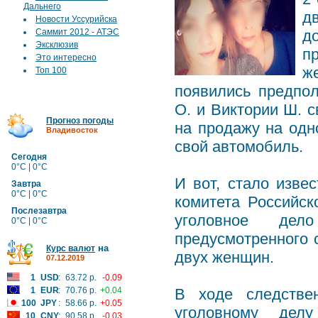
Дальнего
д
Новости Уссурийска
Саммит 2012 - АТЭС
д
Эксклюзив
п
Это интересно
ж
Топ 100
появились предпол
О. и Виктории Ш. с
Прогноз погоды
на продажу на одн
Владивосток
свой автомобиль.
Сегодня
0°C | 0°C
И вот, стало изве
Завтра
0°C | 0°C
комитета Российс
Послезавтра
уголовное дел
0°C | 0°C
предусмотренного с
на
Курс валют
двух женщин.
07.12.2019
1
USD
:
63.72 р.
-0.09
1
EUR
:
70.76 р.
+0.04
В ходе следстве
100
JPY
:
58.66 р.
+0.05
уголовному дел
10
CNY
:
90.58 р.
-0.03