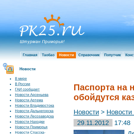
Главная
Таобао
Новости
Справочник
Попутчик
Конс
Новости
В мире
В России
Паспорта на 
ГАИ сообщает
обойдутся ка
Новости Арсеньева
Новости Артема
Новости Владивостока
Новости
>
Новости
Новости Дальнегорска
Новости Лесозаводска
29.11.2012
17:48
Новости Находки
Новости Приморья
Д
Новости Спасска-