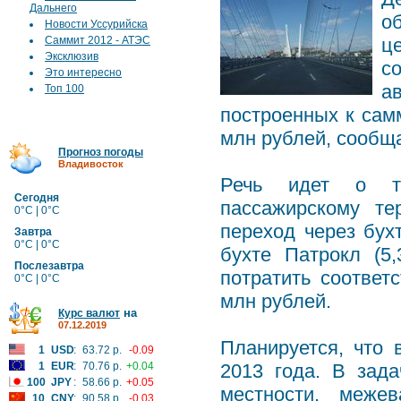
Дальнего
о
Новости Уссурийска
Саммит 2012 - АТЭС
ц
Эксклюзив
с
Это интересно
а
Топ 100
построенных к сам
млн рублей, сообща
Прогноз погоды
Владивосток
Речь идет о тр
Сегодня
пассажирскому те
0°C | 0°C
переход через бухт
Завтра
0°C | 0°C
бухте Патрокл (5
Послезавтра
потратить соответ
0°C | 0°C
млн рублей.
на
Курс валют
07.12.2019
Планируется, что 
1
USD
:
63.72 р.
-0.09
1
EUR
:
70.76 р.
+0.04
2013 года. В зад
100
JPY
:
58.66 р.
+0.05
местности, меже
10
CNY
:
90.58 р.
-0.03