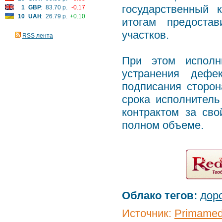
государственный 
1
GBP
:
83.70 р.
-0.17
10
UAH
:
26.79 р.
+0.10
итогам предоста
участков.
RSS лента
При этом исполни
устранения дефе
подписания сторон
срока исполнитель
контрактом за сво
полном объеме.
Облако тегов:
дор
Источник:
Primamed