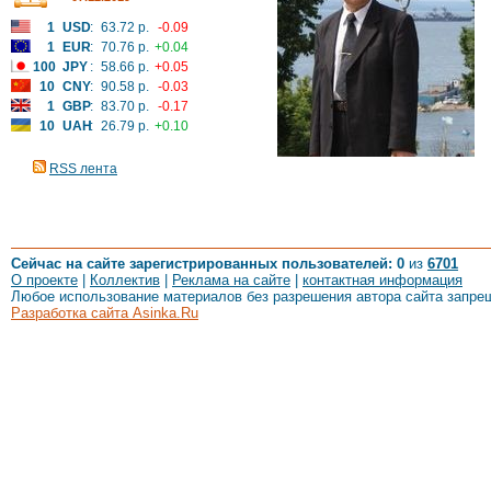
1
USD
:
63.72 р.
-0.09
1
EUR
:
70.76 р.
+0.04
100
JPY
:
58.66 р.
+0.05
10
CNY
:
90.58 р.
-0.03
1
GBP
:
83.70 р.
-0.17
10
UAH
:
26.79 р.
+0.10
RSS лента
Сейчас на сайте зарегистрированных пользователей: 0
из
6701
О проекте
|
Коллектив
|
Реклама на сайте
|
контактная информация
Любое использование материалов без разрешения автора сайта запре
Разработка сайта Asinka.Ru