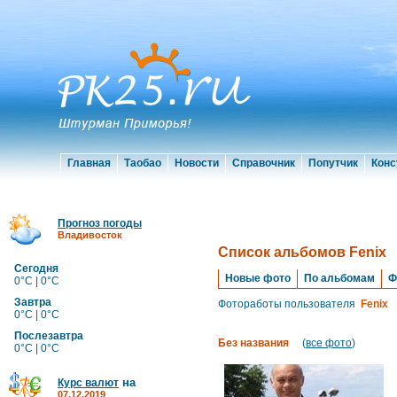
Главная
Таобао
Новости
Справочник
Попутчик
Конс
Прогноз погоды
Владивосток
Список альбомов Fenix
Сегодня
Новые фото
По альбомам
Ф
0°C | 0°C
Завтра
Фотоработы пользователя
Fenix
0°C | 0°C
Послезавтра
Без названия
(
все фото
)
0°C | 0°C
на
Курс валют
07.12.2019