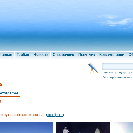
лавная
Таобао
Новости
Справочник
Попутчик
Консультации
Об
Например:
аудиторс
Расширенный поиск
5
отографы
5
о путешествия на яхте.
(
все фото
)