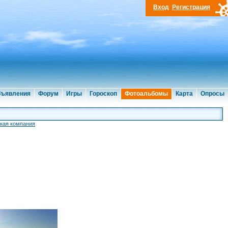
Вход
Регистрация
ъявления
Форум
Игры
Гороскоп
Фотоальбомы
Карта
Опросы
кая компания