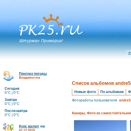
Г
Прогноз погоды
Владивосток
Список альбомов andre5
Сегодня
Новые фото
По альбомам
Ф
0°C | 0°C
Завтра
Фотоработы пользователя
andre5
0°C | 0°C
Послезавтра
Канары. Фото из самостоятельног
0°C | 0°C
на
Курс валют
07.12.2019