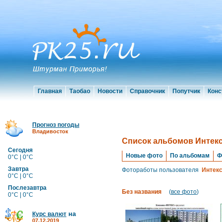
Главная
Таобао
Новости
Справочник
Попутчик
Конс
Прогноз погоды
Владивосток
Список альбомов Интек
Сегодня
Новые фото
По альбомам
Ф
0°C | 0°C
Завтра
Фотоработы пользователя
Интек
0°C | 0°C
Послезавтра
Без названия
(
все фото
)
0°C | 0°C
на
Курс валют
07.12.2019