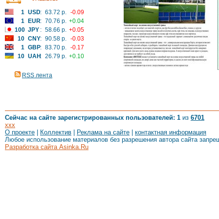
1
USD
:
63.72 р.
-0.09
1
EUR
:
70.76 р.
+0.04
100
JPY
:
58.66 р.
+0.05
10
CNY
:
90.58 р.
-0.03
1
GBP
:
83.70 р.
-0.17
10
UAH
:
26.79 р.
+0.10
RSS лента
Сейчас на сайте зарегистрированных пользователей: 1
из
6701
xxx
О проекте
|
Коллектив
|
Реклама на сайте
|
контактная информация
Любое использование материалов без разрешения автора сайта запре
Разработка сайта Asinka.Ru