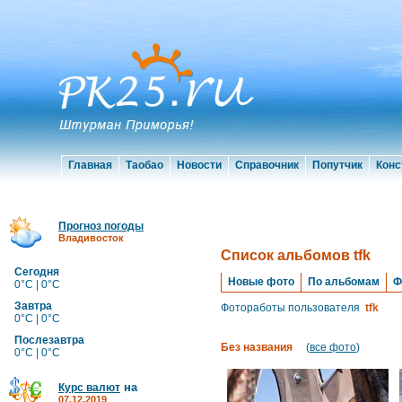
Главная
Таобао
Новости
Справочник
Попутчик
Конс
Прогноз погоды
Владивосток
Список альбомов tfk
Сегодня
Новые фото
По альбомам
Ф
0°C | 0°C
Завтра
Фотоработы пользователя
tfk
0°C | 0°C
Послезавтра
Без названия
(
все фото
)
0°C | 0°C
на
Курс валют
07.12.2019