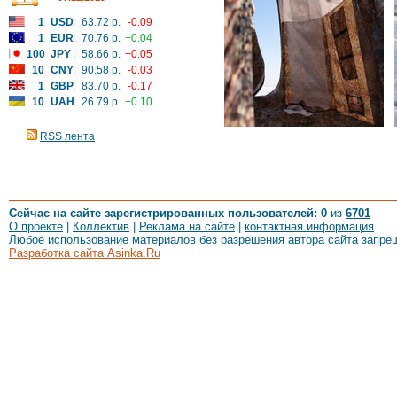
1
USD
:
63.72 р.
-0.09
1
EUR
:
70.76 р.
+0.04
100
JPY
:
58.66 р.
+0.05
10
CNY
:
90.58 р.
-0.03
1
GBP
:
83.70 р.
-0.17
10
UAH
:
26.79 р.
+0.10
RSS лента
Сейчас на сайте зарегистрированных пользователей: 0
из
6701
О проекте
|
Коллектив
|
Реклама на сайте
|
контактная информация
Любое использование материалов без разрешения автора сайта запре
Разработка сайта Asinka.Ru