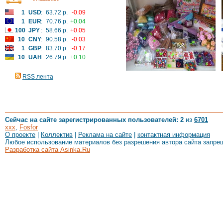
1
USD
:
63.72 р.
-0.09
1
EUR
:
70.76 р.
+0.04
100
JPY
:
58.66 р.
+0.05
10
CNY
:
90.58 р.
-0.03
1
GBP
:
83.70 р.
-0.17
10
UAH
:
26.79 р.
+0.10
RSS лента
Сейчас на сайте зарегистрированных пользователей: 2
из
6701
xxx
,
Fosfor
О проекте
|
Коллектив
|
Реклама на сайте
|
контактная информация
Любое использование материалов без разрешения автора сайта запре
Разработка сайта Asinka.Ru