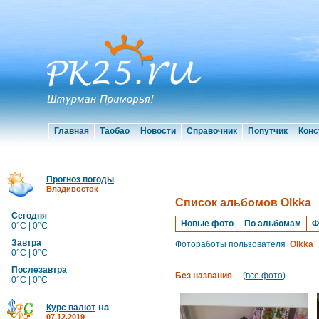
Главная
Таобао
Новости
Справочник
Попутчик
Конс
Прогноз погоды
Владивосток
Список альбомов Olkka
Сегодня
Новые фото
По альбомам
Ф
0°C | 0°C
Завтра
Фотоработы пользователя
Olkka
0°C | 0°C
Послезавтра
Без названия
(
все фото
)
0°C | 0°C
на
Курс валют
07.12.2019