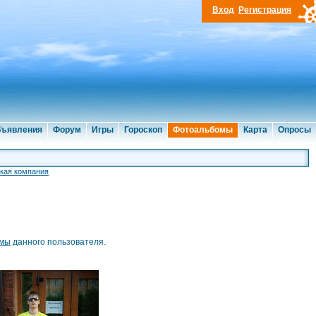
Вход
Регистрация
ъявления
Форум
Игры
Гороскоп
Фотоальбомы
Карта
Опросы
кая компания
омы
данного пользователя.