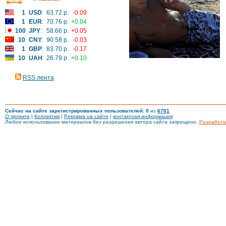
1
USD
:
63.72 р.
-0.09
1
EUR
:
70.76 р.
+0.04
100
JPY
:
58.66 р.
+0.05
10
CNY
:
90.58 р.
-0.03
1
GBP
:
83.70 р.
-0.17
10
UAH
:
26.79 р.
+0.10
RSS лента
Сейчас на сайте зарегистрированных пользователей: 0
из
6701
О проекте
|
Коллектив
|
Реклама на сайте
|
контактная информация
Любое использование материалов без разрешения автора сайта запрещено.
Разработк