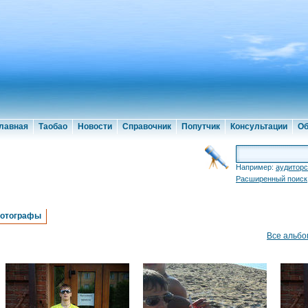
лавная
Таобао
Новости
Справочник
Попутчик
Консультации
Об
Например:
аудиторс
Расширенный поиск
отографы
Все альб