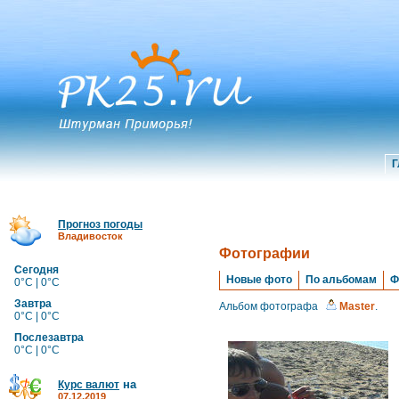
Г
Прогноз погоды
Владивосток
Фотографии
Сегодня
Новые фото
По альбомам
Ф
0°C | 0°C
Завтра
Альбом фотографа
Master
.
0°C | 0°C
Послезавтра
0°C | 0°C
на
Курс валют
07.12.2019