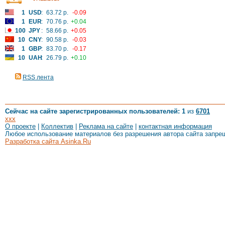
1
USD
:
63.72 р.
-0.09
1
EUR
:
70.76 р.
+0.04
100
JPY
:
58.66 р.
+0.05
10
CNY
:
90.58 р.
-0.03
1
GBP
:
83.70 р.
-0.17
10
UAH
:
26.79 р.
+0.10
RSS лента
Сейчас на сайте зарегистрированных пользователей: 1
из
6701
xxx
О проекте
|
Коллектив
|
Реклама на сайте
|
контактная информация
Любое использование материалов без разрешения автора сайта запре
Разработка сайта Asinka.Ru