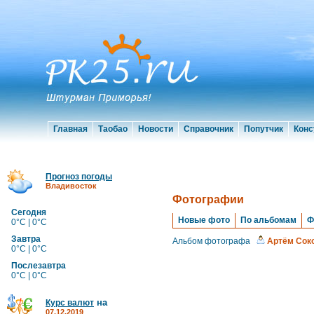
Главная
Таобао
Новости
Справочник
Попутчик
Конс
Прогноз погоды
Владивосток
Фотографии
Сегодня
Новые фото
По альбомам
Ф
0°C | 0°C
Завтра
Альбом фотографа
Артём Сок
0°C | 0°C
Послезавтра
0°C | 0°C
на
Курс валют
07.12.2019