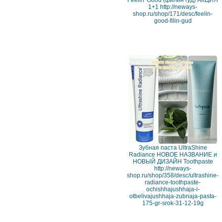
Feelin' Good (филин гуд) АКЦИЯ
1+1 http://neways-
shop.ru/shop/171/desc/feelin-
good-filin-gud
Зубная паста UltrаShine
Rаdiаnce НОВОЕ НАЗВАНИЕ и
НОВЫЙ ДИЗАЙН Toothpaste
http://neways-
shop.ru/shop/358/desc/ultrashine-
radiance-toothpaste-
ochishhajushhaja-i-
otbelivajushhaja-zubnaja-pasta-
175-gr-srok-31-12-19g