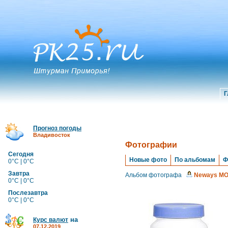
Г
Прогноз погоды
Владивосток
Фотографии
Сегодня
Новые фото
По альбомам
Ф
0°C | 0°C
Завтра
Альбом фотографа
Neways M
0°C | 0°C
Послезавтра
0°C | 0°C
на
Курс валют
07.12.2019