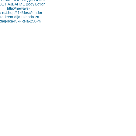
er Care НОВЫЙ ДИЗАЙН и
Е НАЗВАНИЕ Body Lotion
http://neways-
.ru/shop/214/desc/tender-
re-krem-dlja-ukhoda-za-
hej-lica-ruk-i-tela-250-ml