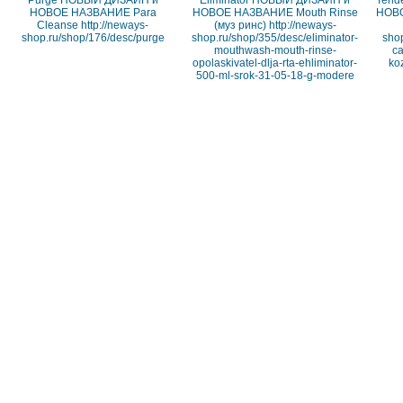
Purge НОВЫЙ ДИЗАЙН и
Eliminаtor НОВЫЙ ДИЗАЙН и
Tend
НОВОЕ НАЗВАНИЕ Para
НОВОЕ НАЗВАНИЕ Mouth Rinse
НОВО
Cleanse http://neways-
(муз ринс) http://neways-
shop.ru/shop/176/desc/purge
shop.ru/shop/355/desc/eliminator-
shop
mouthwash-mouth-rinse-
ca
opolaskivatel-dlja-rta-ehliminator-
koz
500-ml-srok-31-05-18-g-modere