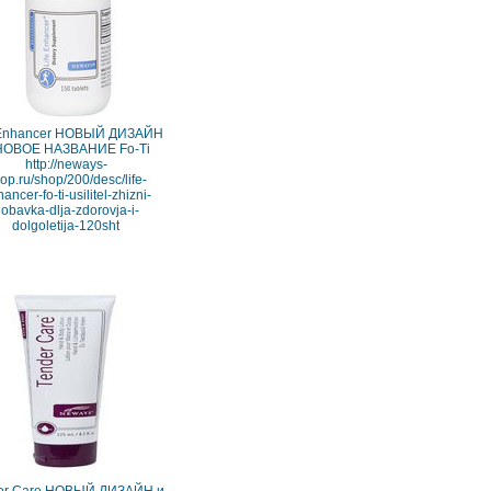
 Enhancer НОВЫЙ ДИЗАЙН
НОВОЕ НАЗВАНИЕ Fo-Ti
http://neways-
op.ru/shop/200/desc/life-
ancer-fo-ti-usilitel-zhizni-
obavka-dlja-zdorovja-i-
dolgoletija-120sht