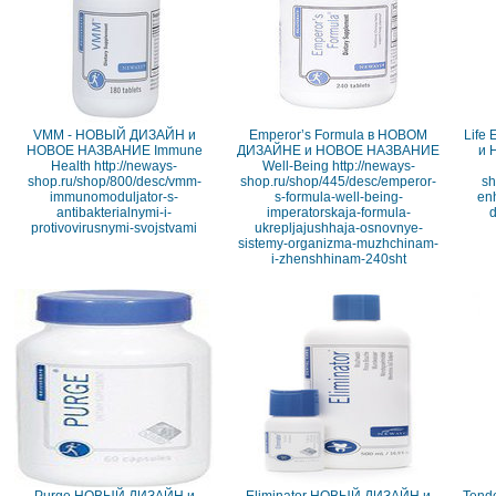
VMM - НОВЫЙ ДИЗАЙН и
Emperor’s Formula в НОВОМ
Life
НОВОЕ НАЗВАНИЕ Immune
ДИЗАЙНЕ и НОВОЕ НАЗВАНИЕ
и 
Health http://neways-
Well-Being http://neways-
shop.ru/shop/800/desc/vmm-
shop.ru/shop/445/desc/emperor-
sh
immunomoduljator-s-
s-formula-well-being-
enh
antibakterialnymi-i-
imperatorskaja-formula-
d
protivovirusnymi-svojstvami
ukrepljajushhaja-osnovnye-
sistemy-organizma-muzhchinam-
i-zhenshhinam-240sht