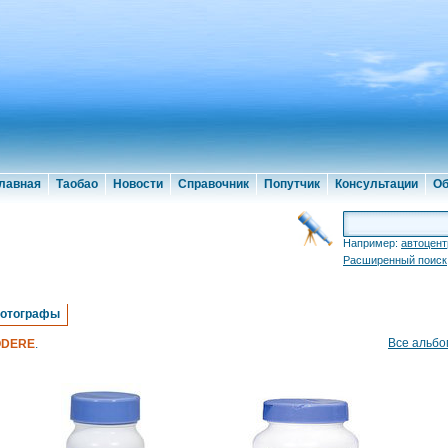
лавная
Таобао
Новости
Справочник
Попутчик
Консультации
Об
Например:
автоцент
Расширенный поиск
отографы
Все альб
ODERE
.