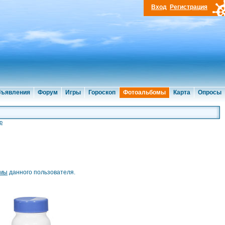
Вход
Регистрация
ъявления
Форум
Игры
Гороскоп
Фотоальбомы
Карта
Опросы
р
омы
данного пользователя.