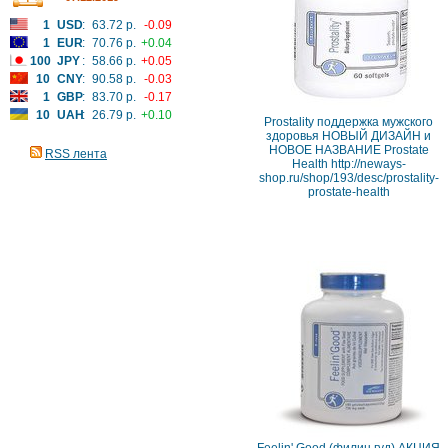
1
USD
:
63.72 р.
-0.09
1
EUR
:
70.76 р.
+0.04
100
JPY
:
58.66 р.
+0.05
10
CNY
:
90.58 р.
-0.03
1
GBP
:
83.70 р.
-0.17
10
UAH
:
26.79 р.
+0.10
Prostality поддержка мужского
здоровья НОВЫЙ ДИЗАЙН и
НОВОЕ НАЗВАНИЕ Prostate
RSS лента
Health http://neways-
shop.ru/shop/193/desc/prostality-
prostate-health