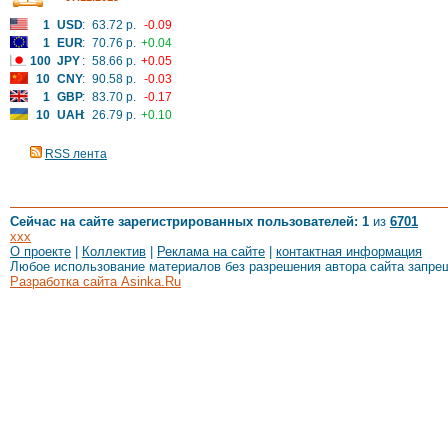
1
USD
:
63.72 р.
-0.09
1
EUR
:
70.76 р.
+0.04
100
JPY
:
58.66 р.
+0.05
10
CNY
:
90.58 р.
-0.03
1
GBP
:
83.70 р.
-0.17
10
UAH
:
26.79 р.
+0.10
RSS лента
Сейчас на сайте зарегистрированных пользователей: 1
из
6701
xxx
О проекте
|
Коллектив
|
Реклама на сайте
|
контактная информация
Любое использование материалов без разрешения автора сайта запре
Разработка сайта Asinka.Ru