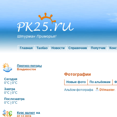
Главная
Таобао
Новости
Справочник
Попутчик
Конс
Прогноз погоды
Владивосток
Фотографии
Сегодня
Новые фото
По альбомам
Ф
0°C | 0°C
Завтра
Альбом фотографа
DVmaster
.
0°C | 0°C
Послезавтра
0°C | 0°C
на
Курс валют
07.12.2019