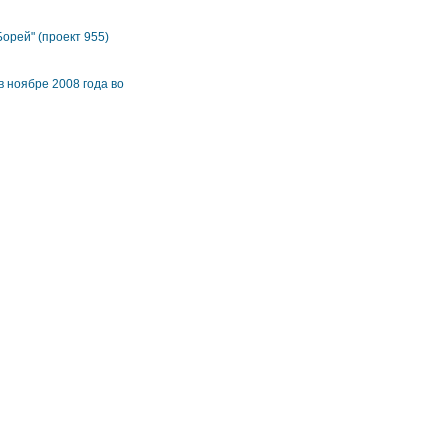
орей" (проект 955)
в ноябре 2008 года во