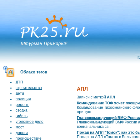
Г
Облако тегов
ДТП
строительство
АПЛ
дети
Записи с меткой
АПЛ
полиция
Командование ТОФ хочет поощри
ремонт
Командование Тихоокеанского флот
сводка
при туш...
гибель
Главнокомандующий ВМФ России 
уголовное дело
Главнокомандующий ВМФ России ад
военачальника св...
мост
Пожар на АПЛ "Томск": как это б
дороги
Пожар на АПЛ «Томск» в Большом К
происшествие