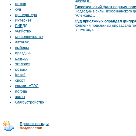
Чажма в...
пожар
Тихоокеанский флот первым полу
суд
Подводные силы Тихоокеанского фл
прокуратура
"Александ...
интернет
Суд присяжных оправдал фигуран
Коллегия присяжных оправдала под
ГИБДД
время ходо...
убийство
мошенничество
автобус
выборы
праздник
конкурс
экология
розыск
Китай
спорт
саммит АТЭС
погода
закон
благоустройство
Прогноз погоды
Владивосток