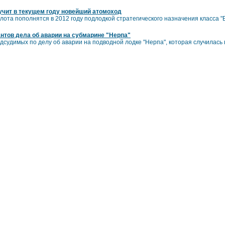
чит в текущем году новейший атомоход
ота пополнятся в 2012 году подлодкой стратегического назначения класса "Б
тов дела об аварии на субмарине "Нерпа"
судимых по делу об аварии на подводной лодке "Нерпа", которая случилась 