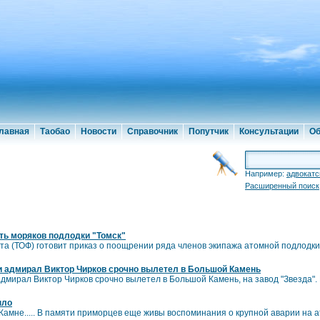
лавная
Таобао
Новости
Справочник
Попутчик
Консультации
Об
Например:
адвокатс
Расширенный поиск
ть моряков подлодки "Томск"
а (ТОФ) готовит приказ о поощрении ряда членов экипажа атомной подлодки 
адмирал Виктор Чирков срочно вылетел в Большой Камень
мирал Виктор Чирков срочно вылетел в Большой Камень, на завод "Звезда".
ыло
амне..... В памяти приморцев еще живы воспоминания о крупной аварии на а