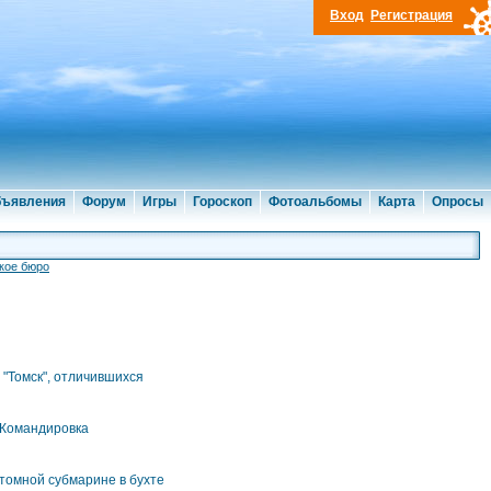
Вход
Регистрация
ъявления
Форум
Игры
Гороскоп
Фотоальбомы
Карта
Опросы
кое бюро
"Томск", отличившихся
 Командировка
томной субмарине в бухте