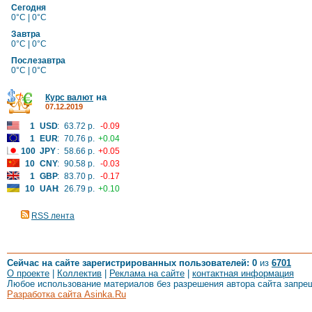
Сегодня
0°C | 0°C
Завтра
0°C | 0°C
Послезавтра
0°C | 0°C
на
Курс валют
07.12.2019
1
USD
:
63.72 р.
-0.09
1
EUR
:
70.76 р.
+0.04
100
JPY
:
58.66 р.
+0.05
10
CNY
:
90.58 р.
-0.03
1
GBP
:
83.70 р.
-0.17
10
UAH
:
26.79 р.
+0.10
RSS лента
Сейчас на сайте зарегистрированных пользователей: 0
из
6701
О проекте
|
Коллектив
|
Реклама на сайте
|
контактная информация
Любое использование материалов без разрешения автора сайта запре
Разработка сайта Asinka.Ru