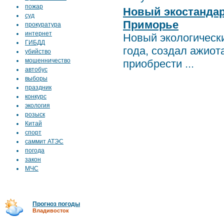
пожар
Новый экостандар
суд
Приморье
прокуратура
интернет
Новый экологически
ГИБДД
года, создал ажио
убийство
мошенничество
приобрести ...
автобус
выборы
праздник
конкурс
экология
розыск
Китай
спорт
саммит АТЭС
погода
закон
МЧС
Прогноз погоды
Владивосток