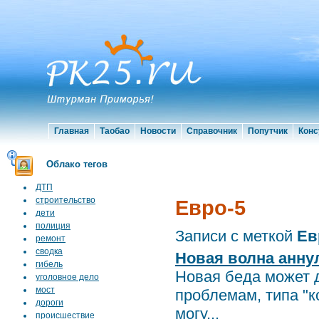
Главная
Таобао
Новости
Справочник
Попутчик
Конс
Облако тегов
ДТП
строительство
Евро-5
дети
полиция
Записи с меткой
Ев
ремонт
сводка
Новая волна анну
гибель
Новая беда может 
уголовное дело
мост
проблемам, типа "к
дороги
могу...
происшествие