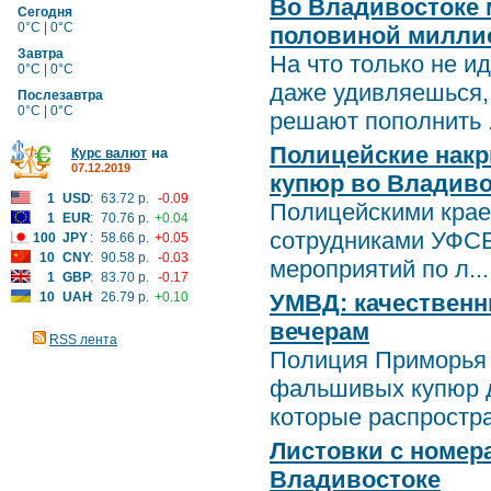
Во Владивостоке 
Сегодня
0°C | 0°C
половиной милли
Завтра
На что только не и
0°C | 0°C
даже удивляешься,
Послезавтра
0°C | 0°C
решают пополнить .
Полицейские накр
на
Курс валют
07.12.2019
купюр во Владиво
1
USD
:
63.72 р.
-0.09
Полицейскими крае
1
EUR
:
70.76 р.
+0.04
сотрудниками УФСБ
100
JPY
:
58.66 р.
+0.05
10
CNY
:
90.58 р.
-0.03
мероприятий по л...
1
GBP
:
83.70 р.
-0.17
10
UAH
:
26.79 р.
+0.10
УМВД: качествен
вечерам
RSS лента
Полиция Приморья 
фальшивых купюр д
которые распростра
Листовки с номе
Владивостоке