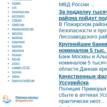
пожар
МВД России ...
суд
За подделку тыся
прокуратура
интернет
района пойдут под
ГИБДД
В Пожарском район
убийство
мошенничество
безопасности и пр
автобус
Лесозаводского рай
выборы
праздник
Крупнейшие банки
конкурс
номиналом 5 тыс.
экология
розыск
Банк Москвы и Аль
Китай
номиналом 5 тысяч
спорт
саммит АТЭС
области.Данная вре
погода
Качественные фал
закон
благоустройство
Уссурийска
Полиция Приморья 
сбыте в аптеках У
Прогноз погоды
практически неот...
Владивосток