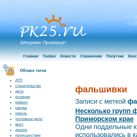
Главная
Таобао
Новости
Справочник
Попутчик
Конс
Облако тегов
ДТП
строительство
фальшивки
дети
полиция
Записи с меткой
фа
ремонт
сводка
Несколько групп 
гибель
Приморском крае
уголовное дело
мост
Одни поддельные к
дороги
использовались в к
происшествие