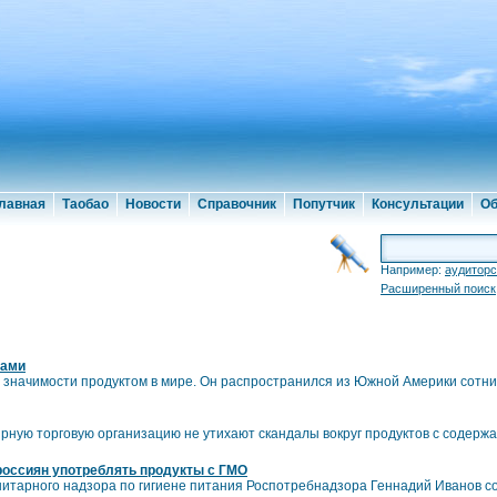
лавная
Таобао
Новости
Справочник
Попутчик
Консультации
Об
Например:
аудиторс
Расширенный поиск
ками
значимости продуктом в мире. Он распространился из Южной Америки сотни 
рную торговую организацию не утихают скандалы вокруг продуктов с содержа
россиян употреблять продукты с ГМО
нитарного надзора по гигиене питания Роспотребнадзора Геннадий Иванов с