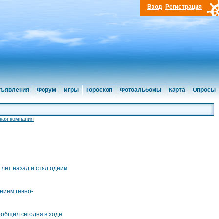
Вход
Регистрация
ъявления
Форум
Игры
Гороскоп
Фотоальбомы
Карта
Опросы
кая компания
лет назад и стал одним
нием генно-
ообщил сегодня в ходе