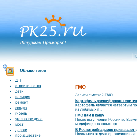
Г
Облако тегов
ДТП
строительство
ГМО
дети
Записи с меткой
ГМО
полиция
Картофель расшифрован генети
ремонт
Картофель является четвертым по 
сводка
из любимых п...
гибель
ГМО вам в кашу
уголовное дело
После вступления России во Всеми
модифицированных орг...
мост
В Роспотребнадзоре призывают 
дороги
Начальник отдела организации са
происшествие