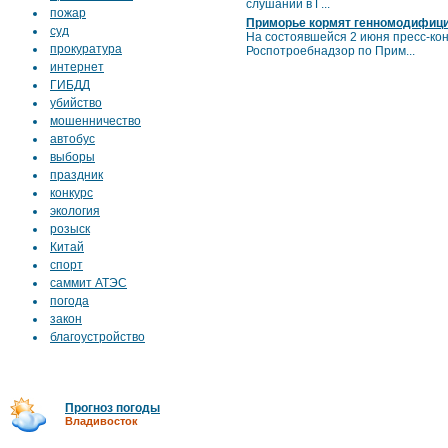
слушаний в Г...
пожар
Приморье кормят генномодифиц
суд
На состоявшейся 2 июня пресс-кон
прокуратура
Роспотроебнадзор по Прим...
интернет
ГИБДД
убийство
мошенничество
автобус
выборы
праздник
конкурс
экология
розыск
Китай
спорт
саммит АТЭС
погода
закон
благоустройство
Прогноз погоды
Владивосток