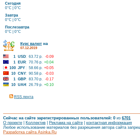
Сегодня
0°C | 0°C
Завтра
0°C | 0°C
Послезавтра
0°C | 0°C
на
Курс валют
07.12.2019
1
USD
:
63.72 р.
-0.09
1
EUR
:
70.76 р.
+0.04
100
JPY
:
58.66 р.
+0.05
10
CNY
:
90.58 р.
-0.03
1
GBP
:
83.70 р.
-0.17
10
UAH
:
26.79 р.
+0.10
RSS лента
Сейчас на сайте зарегистрированных пользователей: 0
из
6701
О проекте
|
Коллектив
|
Реклама на сайте
|
контактная информация
Любое использование материалов без разрешения автора сайта запре
Разработка сайта Asinka.Ru