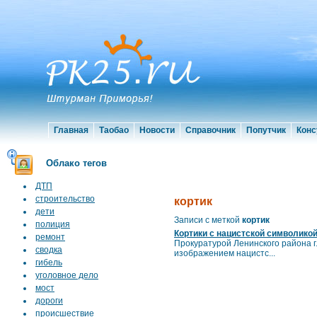
Главная
Таобао
Новости
Справочник
Попутчик
Конс
Облако тегов
ДТП
строительство
кортик
дети
Записи с меткой
кортик
полиция
Кортики с нацистской символико
ремонт
Прокуратурой Ленинского района г
сводка
изображением нацистс...
гибель
уголовное дело
мост
дороги
происшествие