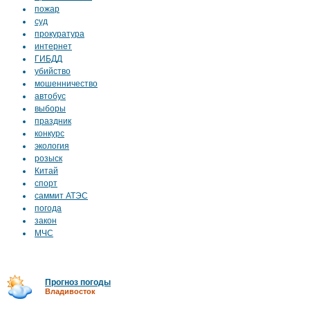
пожар
суд
прокуратура
интернет
ГИБДД
убийство
мошенничество
автобус
выборы
праздник
конкурс
экология
розыск
Китай
спорт
саммит АТЭС
погода
закон
МЧС
Прогноз погоды
Владивосток