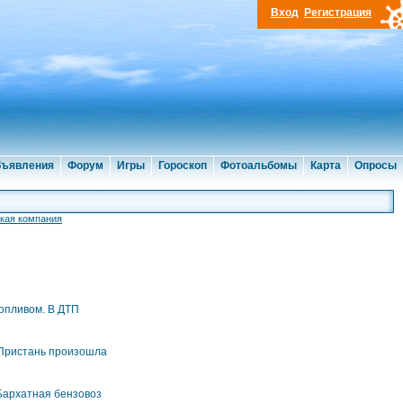
Вход
Регистрация
ъявления
Форум
Игры
Гороскоп
Фотоальбомы
Карта
Опросы
кая компания
топливом. В ДТП
я Пристань произошла
 Бархатная бензовоз