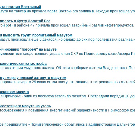
ута в залив Восточный
мазута на танкер на причале порта Восточного залива в Находке произошла у
лилось в бухту Золотой Рог
той рог» в районе 47 причала произошел аварийный разлив нефтепродуктов.
я вывозить грунт, пропитанный мазутом
азут, произошла еще 5 декабря, но однако до сих пор последствия разлива
чиновник "погорел" на мазуте
руководителя следственного управления СКР по Приморскому краю Аврора 
экологическая катастрофа
в акватории Амурского залива. Об этом сообщили жители Владивостока. По 
гу: море у пляжей затянуто мазутом
орама» вечером 29 июля стали поступать звонки от встревоженных жителей
разливом мазута
 в Приморье - один из поселков затопило мазутом. Пострадали порядка 10 до
гостоящего мазута на уголь
госбережения и повышения энергетической эффективности в Приморском кра
ое предприятие «Примтеплоэнерго» обратилось в администрацию Дальнегорск