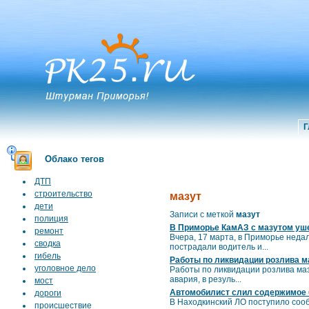
Г
Облако тегов
ДТП
строительство
мазут
дети
Записи с меткой
мазут
полиция
В Приморье КамАЗ с мазутом уше
ремонт
Вчера, 17 марта, в Приморье неда
сводка
пострадали водитель и...
гибель
Работы по ликвидации розлива м
уголовное дело
Работы по ликвидации розлива маз
авария, в резуль...
мост
Автомобилист слил содержимое 
дороги
В Находкинский ЛО поступило сооб
происшествие