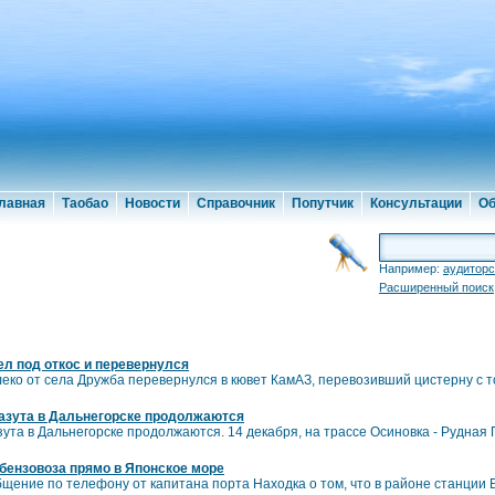
лавная
Таобао
Новости
Справочник
Попутчик
Консультации
Об
Например:
аудиторс
Расширенный поиск
л под откос и перевернулся
леко от села Дружба перевернулся в кювет КамАЗ, перевозивший цистерну с 
азута в Дальнегорске продолжаются
ута в Дальнегорске продолжаются. 14 декабря, на трассе Осиновка - Рудна
бензовоза прямо в Японское море
щение по телефону от капитана порта Находка о том, что в районе станции