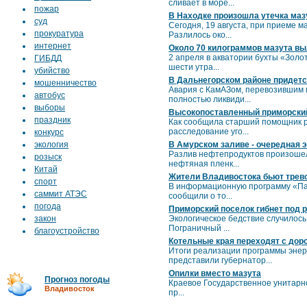
сливает в море...
пожар
В Находке произошла утечка маз
суд
Сегодня, 19 августа, при приеме 
прокуратура
Разлилось око...
интернет
Около 70 килограммов мазута вы
2 апреля в акватории бухты «Золо
ГИБДД
шести утра...
убийство
В Дальнегорском районе придетс
мошенничество
Авария с КамАЗом, перевозившим м
автобус
полностью ликвиди...
выборы
Высокопоставленный приморский 
праздник
Как сообщила старший помощник 
расследование уго...
конкурс
экология
В Амурском заливе - очередная 
Разлив нефтепродуктов произошел 
розыск
нефтяная пленк...
Китай
Жители Владивостока бьют трево
спорт
В информационную программу «Пан
саммит АТЭС
сообщили о то...
погода
Приморский поселок гибнет под 
закон
Экологическое бедствие случилось
Пограничный ...
благоустройство
Котельные края переходят с доро
Итоги реализации программы энер
представили губернатор...
Опилки вместо мазута
Прогноз погоды
Краевое Государственное унитарн
Владивосток
пр...