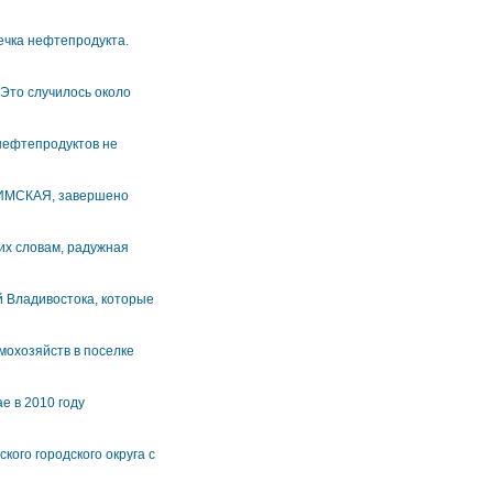
течка нефтепродукта.
 Это случилось около
 нефтепродуктов не
РИМСКАЯ, завершено
их словам, радужная
 Владивостока, которые
мохозяйств в поселке
е в 2010 году
ого городского округа с