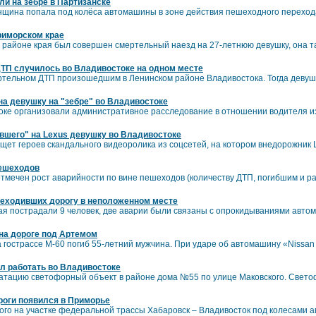
и на зебре в Партизанске
нщина попала под колёса автомашины в зоне действия пешеходного перехода
риморском крае
м районе края был совершен смертельный наезд на 27-летнюю девушку, она 
ТП случилось во Владивостоке на одном месте
тельном ДТП произошедшим в Ленинском районе Владивостока. Тогда девуш
а девушку на "зебре" во Владивостоке
оке организовали административное расследование в отношении водителя и
ившего" на Lexus девушку во Владивостоке
щет героев скандального видеоролика из соцсетей, на котором внедорожник 
пешеходов
тмечен рост аварийности по вине пешеходов (количеству ДТП, погибшим и р
реходивших дорогу в неположенном месте
ая пострадали 9 человек, две аварии были связаны с опрокидываниями автом
на дороге под Артемом
а гострассе М-60 погиб 55-летний мужчина. При ударе об автомашину «Nissan
л работать во Владивостоке
луатацию светофорный объект в районе дома №55 по улице Маковского. Свет
роги появился в Приморье
ого на участке федеральной трассы Хабаровск – Владивосток под колесами а