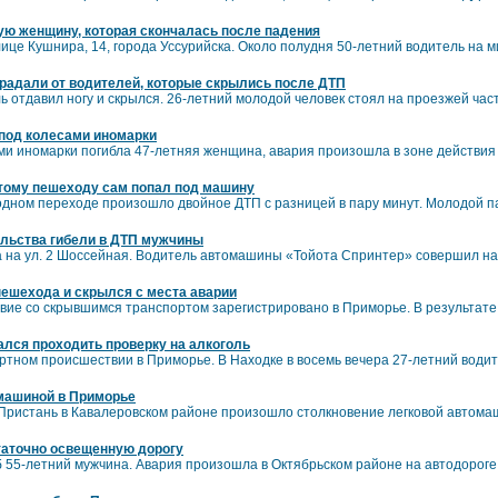
ю женщину, которая скончалась после падения
лице Кушнира, 14, города Уссурийска. Около полудня 50-летний водитель на 
радали от водителей, которые скрылись после ДТП
 отдавил ногу и скрылся. 26-летний молодой человек стоял на проезжей час
под колесами иномарки
ми иномарки погибла 47-летняя женщина, авария произошла в зоне действия
ому пешеходу сам попал под машину
дном переходе произошло двойное ДТП с разницей в пару минут. Молодой п
ельства гибели в ДТП мужчины
а на ул. 2 Шоссейная. Водитель автомашины «Тойота Спринтер» совершил на
пешехода и скрылся с места аварии
ие со скрывшимся транспортом зарегистрировано в Приморье. В результате 
ался проходить проверку на алкоголь
ртном происшествии в Приморье. В Находке в восемь вечера 27-летний води
 машиной в Приморье
 Пристань в Кавалеровском районе произошло столкновение легковой автома
таточно освещенную дорогу
б 55-летний мужчина. Авария произошла в Октябрьском районе на автодороге