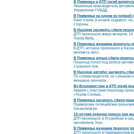
В Приморье в ДТП погиб водител
Лишённый прав водитель автомоби
Управление ГИБДД...
В Приморье на одном из пляжей 
Рано утром, в начале седьмого, н
стороны ...
В Находке насмерть сбили пеше
ДТП произошло вчера вечером, 14 
Toyota Belta, ...
В Приморье женщина-водитель по
В ДТП, которое произошло в Хасанс
километр авто...
В Приморье ночью сбили пешехо
Пешеход попал под колеса автомоб
странного пов...
В Находке автобус насмерть сб
По словам водителя, он слишком п
женщина скончала...
Во Владивостоке в ДТП погиб пе
Авария с участием пешехода произ
«Toyota Cresta&...
В Приморье насмерть сбили пеше
Приморские полицейские разыскива
Хасанском ра...
15-летняя девочка попала под м
ДТП произошло в Уссурийске в сре
автомобиль Toyo...
В Приморье женщина пешеход по
ДТП произошло в Надежденском ра