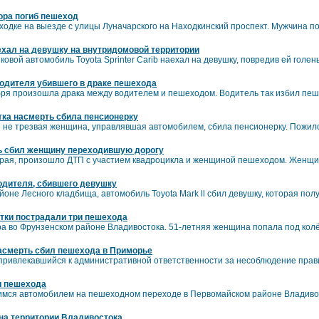
ора погиб пешеход
дке на выезде с улицы Луначарского на Находкинский проспект. Мужчина по
хал на девушку на внутридомовой территории
овой автомобиль Toyota Sprinter Carib наехал на девушку, повредив ей голе
одителя убившего в драке пешехода
бря произошла драка между водителем и пешеходом. Водитель так избил пеше
ка насмерть сбила пенсионерку
 не трезвая женщина, управлявшая автомобилем, сбила пенсионерку. Пожил
ь сбил женщину переходившую дорогу
 края, произошло ДТП с участием квадроцикла и женщиной пешеходом. Женщи
одителя, сбившего девушку
айоне Лесного кладбища, автомобиль Toyota Mark ll сбил девушку, которая по
тки пострадали три пешехода
ра во Фрунзенском районе Владивостока. 51-летняя женщина попала под колёс
асмерть сбил пешехода в Приморье
 привлекавшийся к административной ответственности за несоблюдение прав
и пешехода
мся автомобилем на пешеходном переходе в Первомайском районе Владивос
на территории Владивостока