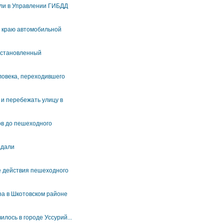
или в Управлении ГИБДД
у краю автомобильной
еустановленный
ловека, переходившего
 и перебежать улицу в
ов до пешеходного
адали
не действия пешеходного
ра в Шкотовском районе
лось в городе Уссурий...