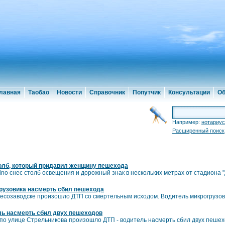
лавная
Таобао
Новости
Справочник
Попутчик
Консультации
Об
Например:
нотариус
Расширенный поиск
олб, который придавил женщину пешехода
no снес столб освещения и дорожный знак в нескольких метрах от стадиона 
рузовика насмерть сбил пешехода
в Лесозаводске произошло ДТП со смертельным исходом. Водитель микрогрузо
ль насмерть сбил двух пешеходов
 по улице Стрельникова произошло ДТП - водитель насмерть сбил двух пеше