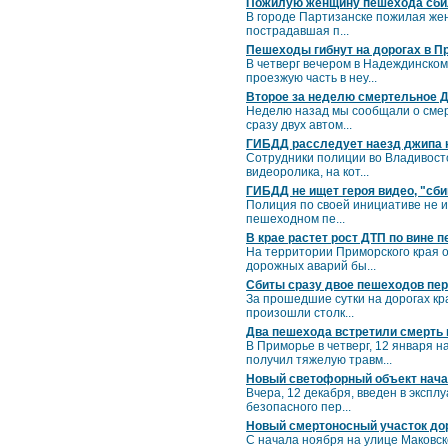
Пожилую женщину пешехода сбил
В городе Партизанске пожилая же
пострадавшая п...
Пешеходы гибнут на дорогах в П
В четверг вечером в Надеждинско
проезжую часть в неу...
Второе за неделю смертельное Д
Неделю назад мы сообщали о смер
сразу двух автом...
ГИБДД расследует наезд джипа н
Сотрудники полиции во Владивост
видеоролика, на кот...
ГИБДД не ищет героя видео, "сб
Полиция по своей инициативе не и
пешеходном пе...
В крае растет рост ДТП по вине 
На территории Приморского края о
дорожных аварий бы...
Сбиты сразу двое пешеходов пе
За прошедшие сутки на дорогах кр
произошли столк...
Два пешехода встретили смерть 
В Приморье в четверг, 12 января н
получил тяжелую травм...
Новый светофорный объект нача
Вчера, 12 декабря, введен в эксп
безопасного пер...
Новый смертоносный участок до
С начала ноября на улице Маковск