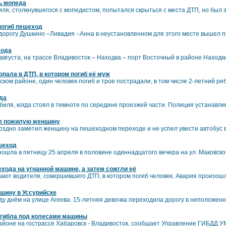
ь мопеда
ля, столкнувшегося с мопедистом, попытался скрыться с места ДТП, но был
погиб пешеход
а дорогу Душкино –Ливадия –Анна в неустановленном для этого месте вышел п
хода
августа, на трассе Владивосток – Находка – порт Восточный в районе Находк
пала в ДТП, в котором погиб её муж
ком районе, один человек погиб и трое пострадали, в том числе 2-летний ре
да
иля, когда стоял в темноте по середине проезжей части. Полиция устанавли
ил пожилую женщину
оздно заметил женщину на пешеходном переходе и не успел увести автобус в
шеход
ошла в пятницу 25 апреля в половине одиннадцатого вечера на ул. Маковск
хода на угнанной машине, а затем сожгли её
ют водителя, совершившего ДТП, в котором погиб человек. Авария произошла
ашину в Уссурийске
ду днём на улице Агеева. 15-летняя девочка переходила дорогу в неположен
гибла под колесами машины
йоне на гострассе Хабаровск - Владивосток, сообщает Управление ГИБДД У