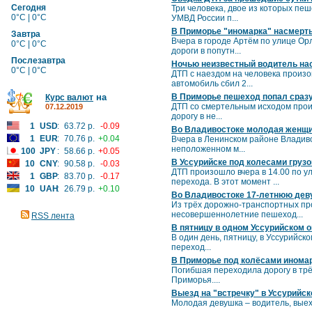
Сегодня
Три человека, двое из которых пе
0°C | 0°C
УМВД России п...
В Приморье "иномарка" насмерт
Завтра
Вчера в городе Артём по улице Ор
0°C | 0°C
дороги в попутн...
Послезавтра
Ночью неизвестный водитель нас
0°C | 0°C
ДТП с наездом на человека произо
автомобиль сбил 2...
на
В Приморье пешеход попал сразу
Курс валют
ДТП со смертельным исходом прои
07.12.2019
дорогу в не...
1
USD
:
63.72 р.
-0.09
Во Владивостоке молодая женщи
1
EUR
:
70.76 р.
+0.04
Вчера в Ленинском районе Владиво
неположенном м...
100
JPY
:
58.66 р.
+0.05
В Уссурийске под колесами груз
10
CNY
:
90.58 р.
-0.03
ДТП произошло вчера в 14.00 по у
1
GBP
:
83.70 р.
-0.17
перехода. В этот момент ...
10
UAH
:
26.79 р.
+0.10
Во Владивостоке 17-летнюю дев
Из трёх дорожно-транспортных про
несовершеннолетние пешеход...
RSS лента
В пятницу в одном Уссурийском о
В один день, пятницу, в Уссурийск
переход...
В Приморье под колёсами инома
Погибшая переходила дорогу в тр
Приморья....
Выезд на "встречку" в Уссурийс
Молодая девушка – водитель, выеха