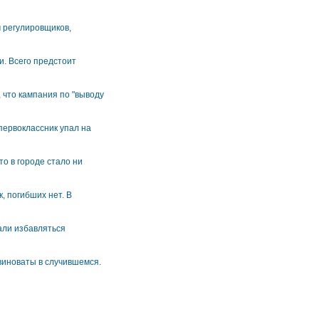
м регулировщиков,
. Всего предстоит
 что кампания по "выводу
первоклассник упал на
о в городе стало ни
, погибших нет. В
али избавляться
 виноваты в случившемся.