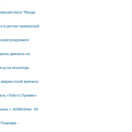
микроавтобусе "Мазда
ти в центре приморской
 нерегулируемого
арень двигаясь на
езд на пешехода,
аварии погиб мужчина.
тель «Тойота Премио»
шины с «КАМАЗом». 64-
 Покровка –