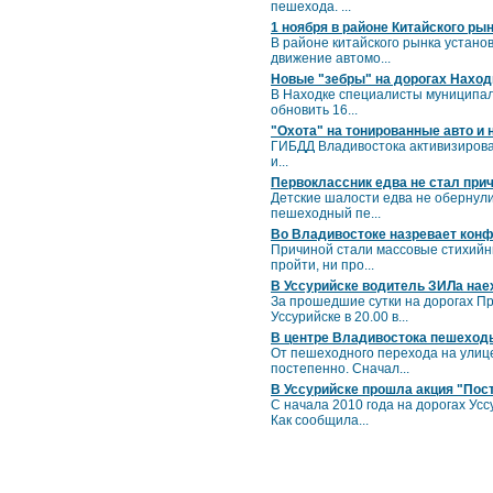
пешехода. ...
1 ноября в районе Китайского р
В районе китайского рынка устано
движение автомо...
Новые "зебры" на дорогах Наход
В Находке специалисты муниципал
обновить 16...
"Охота" на тонированные авто и
ГИБДД Владивостока активизировал
и...
Первоклассник едва не стал при
Детские шалости едва не обернул
пешеходный пе...
Во Владивостоке назревает кон
Причиной стали массовые стихийны
пройти, ни про...
В Уссурийске водитель ЗИЛа нае
За прошедшие сутки на дорогах Пр
Уссурийске в 20.00 в...
В центре Владивостока пешеход
От пешеходного перехода на улице
постепенно. Сначал...
В Уссурийске прошла акция "Пос
С начала 2010 года на дорогах Усс
Как сообщила...