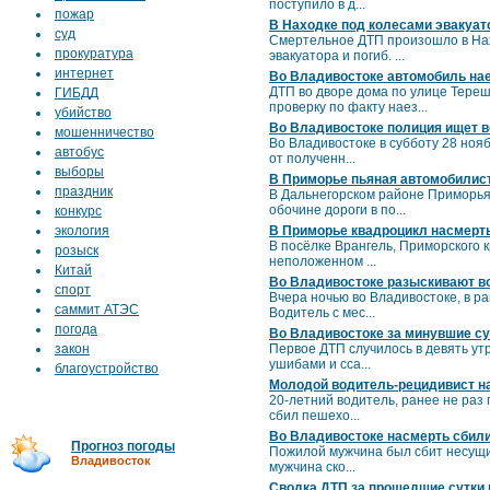
поступило в д...
пожар
В Находке под колесами эвакуат
суд
Смертельное ДТП произошло в Нахо
прокуратура
эвакуатора и погиб. ...
интернет
Во Владивостоке автомобиль нае
ДТП во дворе дома по улице Терешк
ГИБДД
проверку по факту наез...
убийство
Во Владивостоке полиция ищет в
мошенничество
Во Владивостоке в субботу 28 ноя
автобус
от полученн...
выборы
В Приморье пьяная автомобилист
праздник
В Дальнегорском районе Приморья
обочине дороги в по...
конкурс
экология
В Приморье квадроцикл насмерт
В посёлке Врангель, Приморского
розыск
неположенном ...
Китай
Во Владивостоке разыскивают в
спорт
Вчера ночью во Владивостоке, в р
саммит АТЭС
Водитель с мес...
погода
Во Владивостоке за минувшие су
закон
Первое ДТП случилось в девять ут
ушибами и сса...
благоустройство
Молодой водитель-рецидивист н
20-летний водитель, ранее не раз
сбил пешехо...
Во Владивостоке насмерть сбил
Прогноз погоды
Пожилой мужчина был сбит несущи
Владивосток
мужчина ско...
Сводка ДТП за прошедшие сутки 