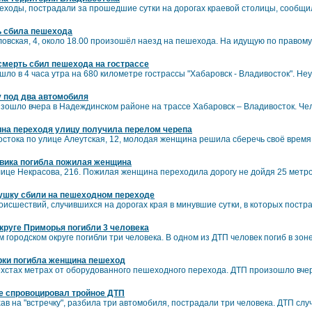
шеходы, пострадали за прошедшие сутки на дорогах краевой столицы, сообщ
ь сбила пешехода
ловская, 4, около 18.00 произошёл наезд на пешехода. На идущую по правом
мерть сбил пешехода на гострассе
шло в 4 часа утра на 680 километре гострассы "Хабаровск - Владивосток". Н
 под два автомобиля
зошло вчера в Надеждинском районе на трассе Хабаровск – Владивосток. Че
на переходя улицу получила перелом черепа
стока по улице Алеутская, 12, молодая женщина решила сберечь своё время
овика погибла пожилая женщина
лице Некрасова, 216. Пожилая женщина переходила дорогу не дойдя 25 метр
ушку сбили на пешеходном переходе
исшествий, случившихся на дорогах края в минувшие сутки, в которых постр
круге Приморья погибли 3 человека
ом городском округе погибли три человека. В одном из ДТП человек погиб в зо
рки погибла женщина пешеход
ёхстах метрах от оборудованного пешеходного перехода. ДТП произошло вче
ке спровоцировал тройное ДТП
в на "встречку", разбила три автомобиля, пострадали три человека. ДТП случи