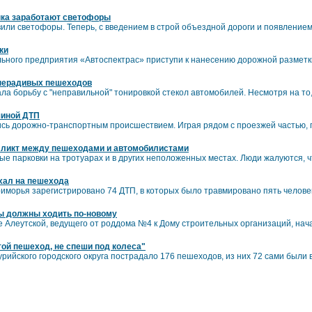
ынка заработают светофоры
вили светофоры. Теперь, с введением в строй объездной дороги и появление
ки
ьного предприятия «Автоспектрас» приступи к нанесению дорожной разметки
 нерадивых пешеходов
а борьбу с "неправильной" тонировкой стекол автомобилей. Несмотря на то,
чиной ДТП
ись дорожно-транспортным происшествием. Играя рядом с проезжей частью, 
фликт между пешеходами и автомобилистами
е парковки на тротуарах и в других неположенных местах. Люди жалуются, чт
хал на пешехода
иморья зарегистрировано 74 ДТП, в которых было травмировано пять человек
ы должны ходить по-новому
 Алеутской, ведущего от роддома №4 к Дому строительных организаций, нач
той пешеход, не спеши под колеса"
урийского городского округа пострадало 176 пешеходов, из них 72 сами были