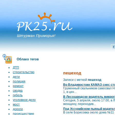
Г
Облако тегов
ДТП
строительство
пешеход
дети
Записи с меткой
пешеход
полиция
Во Владивостоке КАМАЗ снес ст
ремонт
Груженный скальником самосвал Hi
сводка
1, в цен...
гибель
В Лесозаводске водитель микрог
уголовное дело
Сегодня, 5 апреля, около 17.00, 
женщину, переходив...
мост
Под Уссурийском пьяный водите
дороги
В селе Борисовка около дома №11
происшествие