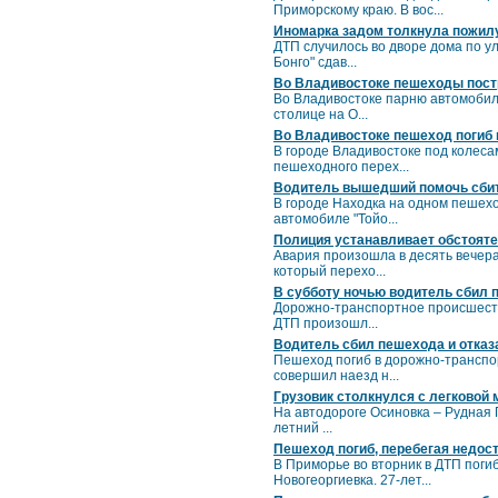
Приморскому краю. В вос...
Иномарка задом толкнула пожилу
ДТП случилось во дворе дома по у
Бонго" сдав...
Во Владивостоке пешеходы пост
Во Владивостоке парню автомобиль
столице на О...
Во Владивостоке пешеход погиб 
В городе Владивостоке под колеса
пешеходного перех...
Водитель вышедший помочь сбит
В городе Находка на одном пешехо
автомобиле "Тойо...
Полиция устанавливает обстоят
Авария произошла в десять вечер
который перехо...
В субботу ночью водитель сбил 
Дорожно-транспортное происшеств
ДТП произошл...
Водитель сбил пешехода и отказ
Пешеход погиб в дорожно-транспо
совершил наезд н...
Грузовик столкнулся с легковой
На автодороге Осиновка – Рудная
летний ...
Пешеход погиб, перебегая недос
В Приморье во вторник в ДТП поги
Новогеоргиевка. 27-лет...