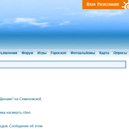
Вход
Регистрация
ъявления
Форум
Игры
Гороскоп
Фотоальбомы
Карта
Опросы
"Динамо" на Семеновской,
вика насмерть сбил
ходов. Сообщение об этом