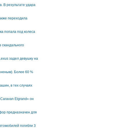
. В результате удара
также переходила
ка попала под колеса
з скандального
Lexus задел девушку на
аненым). Более 60 %
ашин, в тех случаях
 Caravan Elgrand» он
офор предназначен для
втомобилей погибли 3