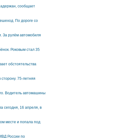
 задержан, сообщает
ешеход. По дороге со
и. За рулём автомобиля
бёнок. Роковым стал 35
вает обстоятельства
 сторону. 75-летняя
ого. Водитель автомашины
 сегодня, 16 апреля, в
ном месте и попала под
МВД России по