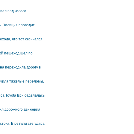
пал под колеса
нь. Полиция проводит
хода, что тот скончался
ой пешеход шел по
на переходила дорогу в
лучила тяжёлые переломы.
а Toyota Ist и отделалась
ил дорожного движения,
тока. В результате удара