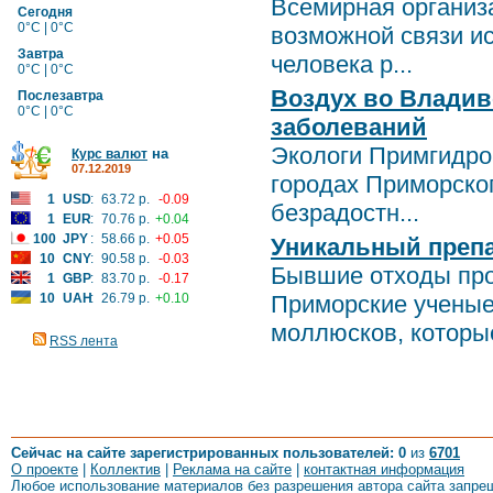
Всемирная организ
Сегодня
0°C | 0°C
возможной связи и
Завтра
человека р...
0°C | 0°C
Воздух во Владив
Послезавтра
0°C | 0°C
заболеваний
Экологи Примгидро
на
Курс валют
07.12.2019
городах Приморског
1
USD
:
63.72 р.
-0.09
безрадостн...
1
EUR
:
70.76 р.
+0.04
100
JPY
:
58.66 р.
+0.05
Уникальный преп
10
CNY
:
90.58 р.
-0.03
Бывшие отходы про
1
GBP
:
83.70 р.
-0.17
10
UAH
:
26.79 р.
+0.10
Приморские ученые
моллюсков, которые
RSS лента
Сейчас на сайте зарегистрированных пользователей: 0
из
6701
О проекте
|
Коллектив
|
Реклама на сайте
|
контактная информация
Любое использование материалов без разрешения автора сайта запре