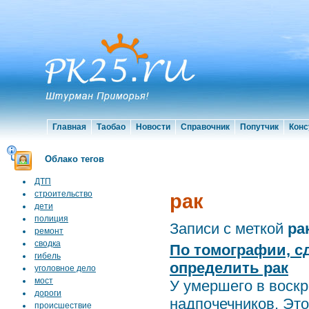
Главная
Таобао
Новости
Справочник
Попутчик
Конс
Облако тегов
ДТП
строительство
рак
дети
полиция
Записи с меткой
ра
ремонт
сводка
По томографии, с
гибель
определить рак
уголовное дело
мост
У умершего в воскр
дороги
надпочечников. Это
происшествие