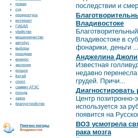
пожар
последствии и смерт
суд
Благотворительны
прокуратура
интернет
Владивостоке
ГИБДД
Благотворительный
убийство
мошенничество
Владивостоке в суб
автобус
фонарики, деньги ..
выборы
праздник
Анджелина Джоли 
конкурс
Известная голливу
экология
розыск
недавно перенесла
Китай
грудей. Причи...
спорт
саммит АТЭС
Диагностировать 
погода
Центр позитронно-
закон
благоустройство
используется за ру
появится на Русском
ВОЗ усмотрела св
Прогноз погоды
Владивосток
рака мозга