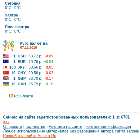
Сегодня
0°C | 0°C
Завтра
0°C | 0°C
Послезавтра
0°C | 0°C
на
Курс валют
07.12.2019
1
USD
:
63.72 р.
-0.09
1
EUR
:
70.76 р.
+0.04
100
JPY
:
58.66 р.
+0.05
10
CNY
:
90.58 р.
-0.03
1
GBP
:
83.70 р.
-0.17
10
UAH
:
26.79 р.
+0.10
RSS лента
Сейчас на сайте зарегистрированных пользователей: 1
из
6701
xxx
О проекте
|
Коллектив
|
Реклама на сайте
|
контактная информация
Любое использование материалов без разрешения автора сайта запре
Разработка сайта Asinka.Ru