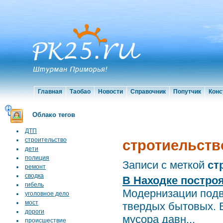
Главная
Таобао
Новости
Справочник
Попутчик
Конс
Облако тегов
ДТП
строительство
стротиельств
дети
полиция
Записи с меткой
ст
ремонт
сводка
В Находке построя
гибель
Модернизации подв
уголовное дело
мост
твердых бытовых. 
дороги
мусора давн...
происшествие