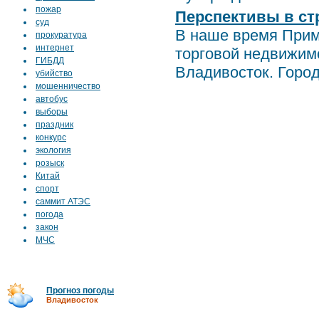
пожар
Перспективы в ст
суд
В наше время Прим
прокуратура
интернет
торговой недвижим
ГИБДД
Владивосток. Город 
убийство
мошенничество
автобус
выборы
праздник
конкурс
экология
розыск
Китай
спорт
саммит АТЭС
погода
закон
МЧС
Прогноз погоды
Владивосток