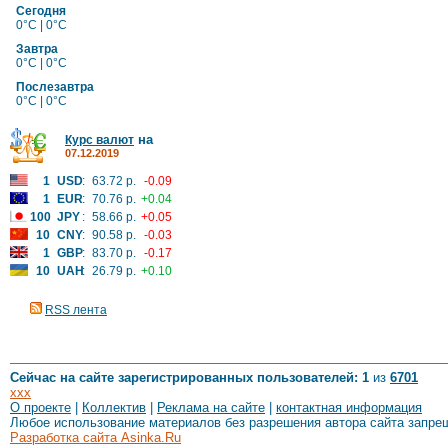
Сегодня
0°C | 0°C
Завтра
0°C | 0°C
Послезавтра
0°C | 0°C
на
Курс валют
07.12.2019
1
USD
:
63.72 р.
-0.09
1
EUR
:
70.76 р.
+0.04
100
JPY
:
58.66 р.
+0.05
10
CNY
:
90.58 р.
-0.03
1
GBP
:
83.70 р.
-0.17
10
UAH
:
26.79 р.
+0.10
RSS лента
Сейчас на сайте зарегистрированных пользователей: 1
из
6701
xxx
О проекте
|
Коллектив
|
Реклама на сайте
|
контактная информация
Любое использование материалов без разрешения автора сайта запре
Разработка сайта Asinka.Ru