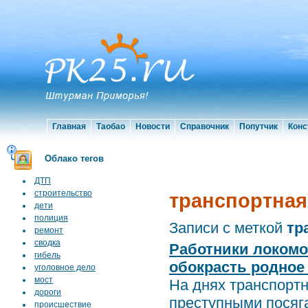
Главная
Таобао
Новости
Справочник
Попутчик
Конс
Облако тегов
ДТП
строительство
транспортная
дети
полиция
Записи с меткой
тр
ремонт
сводка
Работники локомо
гибель
обокрасть родное
уголовное дело
мост
На днях транспортн
дороги
преступными посяга
происшествие