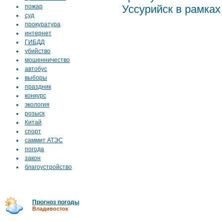
пожар
Уссурийск в рамках 
суд
прокуратура
интернет
ГИБДД
убийство
мошенничество
автобус
выборы
праздник
конкурс
экология
розыск
Китай
спорт
саммит АТЭС
погода
закон
благоустройство
Прогноз погоды
Владивосток