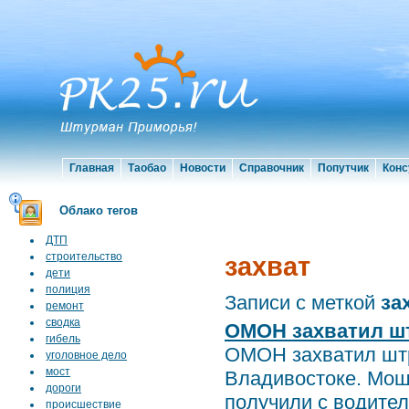
Главная
Таобао
Новости
Справочник
Попутчик
Конс
Облако тегов
ДТП
строительство
захват
дети
полиция
Записи с меткой
за
ремонт
сводка
ОМОН захватил ш
гибель
ОМОН захватил штр
уголовное дело
мост
Владивостоке. Моше
дороги
получили с водител
происшествие