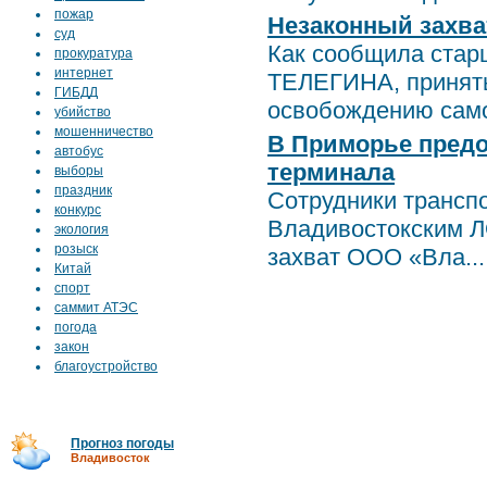
пожар
Незаконный захва
суд
Как сообщила стар
прокуратура
интернет
ТЕЛЕГИНА, приняты
ГИБДД
освобождению само
убийство
мошенничество
В Приморье предо
автобус
терминала
выборы
праздник
Сотрудники трансп
конкурс
Владивостокским Л
экология
розыск
захват ООО «Вла...
Китай
спорт
саммит АТЭС
погода
закон
благоустройство
Прогноз погоды
Владивосток