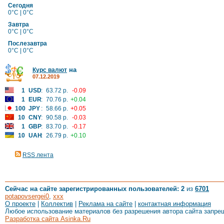
Сегодня
0°C | 0°C
Завтра
0°C | 0°C
Послезавтра
0°C | 0°C
на
Курс валют
07.12.2019
1
USD
:
63.72 р.
-0.09
1
EUR
:
70.76 р.
+0.04
100
JPY
:
58.66 р.
+0.05
10
CNY
:
90.58 р.
-0.03
1
GBP
:
83.70 р.
-0.17
10
UAH
:
26.79 р.
+0.10
RSS лента
Сейчас на сайте зарегистрированных пользователей: 2
из
6701
potapovsergei0
,
xxx
О проекте
|
Коллектив
|
Реклама на сайте
|
контактная информация
Любое использование материалов без разрешения автора сайта запре
Разработка сайта Asinka.Ru