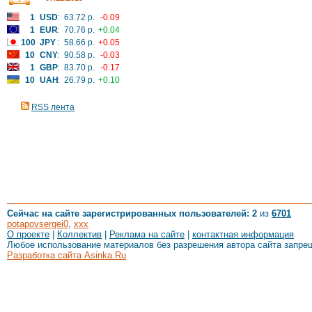
1
USD
:
63.72 р.
-0.09
1
EUR
:
70.76 р.
+0.04
100
JPY
:
58.66 р.
+0.05
10
CNY
:
90.58 р.
-0.03
1
GBP
:
83.70 р.
-0.17
10
UAH
:
26.79 р.
+0.10
RSS лента
Сейчас на сайте зарегистрированных пользователей: 2
из
6701
potapovsergei0
,
xxx
О проекте
|
Коллектив
|
Реклама на сайте
|
контактная информация
Любое использование материалов без разрешения автора сайта запре
Разработка сайта Asinka.Ru