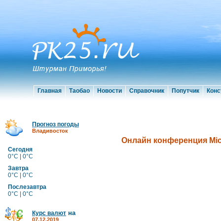
Главная
Таобао
Новости
Справочник
Попутчик
Конс
Прогноз погоды
Владивосток
Онлайн конференция Mic
Сегодня
0°C | 0°C
Завтра
0°C | 0°C
Послезавтра
0°C | 0°C
на
Курс валют
07.12.2019