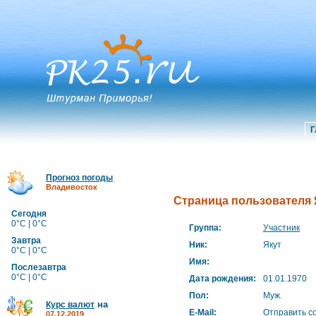
Г
Прогноз погоды
Владивосток
Страница пользователя 
Сегодня
0°C | 0°C
Группа:
Участник
Завтра
Ник:
Якут
0°C | 0°C
Имя:
Послезавтра
0°C | 0°C
Дата рождения:
01.01.1970
Пол:
Муж.
на
Курс валют
E-Mail:
Отправить с
07.12.2019