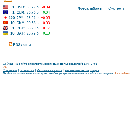
1
USD
:
63.72 р.
-0.09
Фотоальбомы:
Смотреть
1
EUR
:
70.76 р.
+0.04
100
JPY
:
58.66 р.
+0.05
10
CNY
:
90.58 р.
-0.03
1
GBP
:
83.70 р.
-0.17
10
UAH
:
26.79 р.
+0.10
RSS лента
Сейчас на сайте зарегистрированных пользователей: 1
из
6701
xxx
О проекте
|
Коллектив
|
Реклама на сайте
|
контактная информация
Любое использование материалов без разрешения автора сайта запрещено.
Разработк