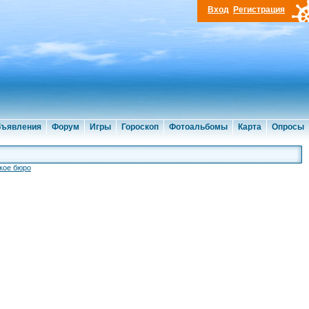
Вход
Регистрация
ъявления
Форум
Игры
Гороскоп
Фотоальбомы
Карта
Опросы
кое бюро