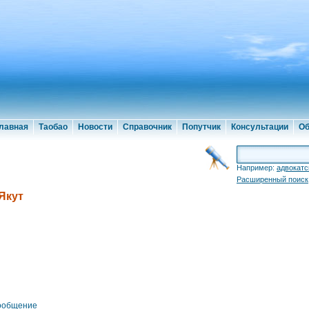
лавная
Таобао
Новости
Справочник
Попутчик
Консультации
Об
Например:
адвокатс
Расширенный поиск
Якут
ообщение