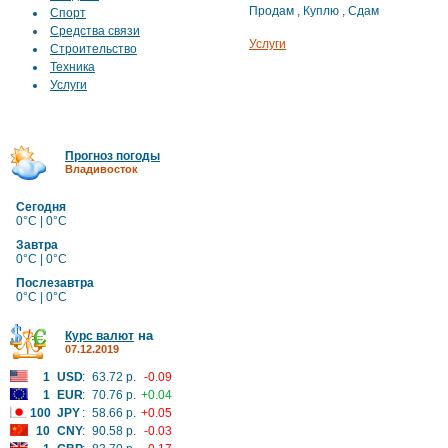
Продам
,
Куплю
,
Сдам
Спорт
Средства связи
Услуги
Строительство
Техника
Услуги
Прогноз погоды
Владивосток
Сегодня
0°C | 0°C
Завтра
0°C | 0°C
Послезавтра
0°C | 0°C
на
Курс валют
07.12.2019
1
USD
:
63.72 р.
-0.09
1
EUR
:
70.76 р.
+0.04
100
JPY
:
58.66 р.
+0.05
10
CNY
:
90.58 р.
-0.03