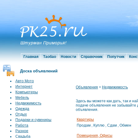
Главная
Таобао
Новости
Справочник
Попутчик
Конс
Доска объявлений
Авто Мото
Интернет
Объявления
>
Недвижимость
Компьютеры
Мебель
Здесь вы можете как дать, так и н
Недвижимость
подаче объявления не забывайте 
Одежда
объявления.
Отдых
Квартиры
Подарки и сувениры
Работа
Продам
,
Куплю
,
Сдам
,
Обмен
Разное
Помещения, Офисы
Свадьба