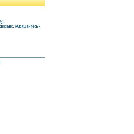
))
 связано, обращайтесь к
ь
.