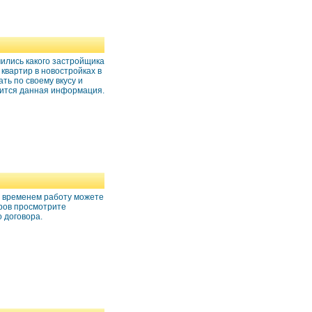
чились какого застройщика
квартир в новостройках в
ть по своему вкусу и
одится данная информация.
со временем работу можете
оров просмотрите
 договора.