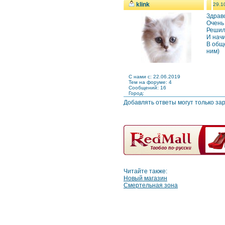
klink
29.1
Здравс
Очень 
Решил
И начи
В обще
ним)
C нами с: 22.06.2019
Тем на форуме: 4
Сообщений: 16
Город:
Добавлять ответы могут только за
Читайте также:
Новый магазин
Смертельная зона