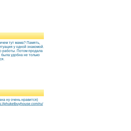
причем тут мама? Память,
ситуация у одной знакомой.
до работы. Потом продала
й была удобна не только
ся.
на ну очень нравится)
ps://phuketbuyhouse.com/ru/