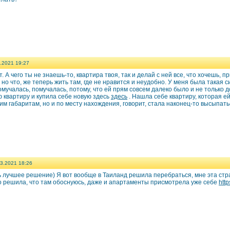
.2021 19:27
. А чего ты не знаешь-то, квартира твоя, так и делай с ней все, что хочешь, 
 но что, же теперь жить там, где не нравится и неудобно. У меня была такая 
мучалась, помучалась, потому, что ей прям совсем далеко было и не только 
ю квартиру и купила себе новую здесь
здесь
. Нашла себе квартиру, которая е
им габаритам, но и по месту нахождения, говорит, стала наконец-то высыпать
3.2021 18:26
ь лучшее решение) Я вот вообще в Таиланд решила перебраться, мне эта стра
то решила, что там обоснуюсь, даже и апартаменты присмотрела уже себе
htt