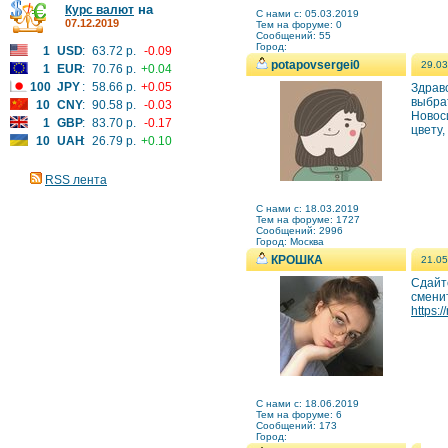
на
Курс валют
C нами с: 05.03.2019
07.12.2019
Тем на форуме: 0
Сообщений: 55
Город:
1
USD
:
63.72 р.
-0.09
potapovsergei0
29.03
1
EUR
:
70.76 р.
+0.04
100
JPY
:
58.66 р.
+0.05
Здрав
выбрат
10
CNY
:
90.58 р.
-0.03
Новос
1
GBP
:
83.70 р.
-0.17
цвету,
10
UAH
:
26.79 р.
+0.10
RSS лента
C нами с: 18.03.2019
Тем на форуме: 1727
Сообщений: 2996
Город: Москва
КРОШКА
21.05
Сдайте
смени
https:/
C нами с: 18.06.2019
Тем на форуме: 6
Сообщений: 173
Город: