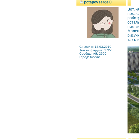
potapovsergei0
Вот, к
пока с
работу
осталь
пикник
Малень
рисунк
так ка
C нами с: 18.03.2019
Тем на форуме: 1727
Сообщений: 2996
Город: Москва