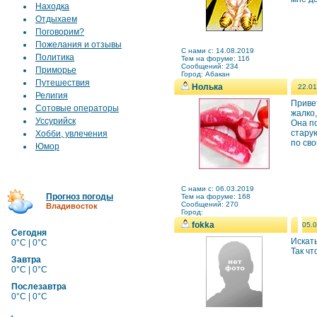
Находка
Отдыхаем
Поговорим?
Пожелания и отзывы
C нами с: 14.08.2019
Политика
Тем на форуме: 116
Сообщений: 234
Приморье
Город: Абакан
Путешествия
Нолька
22.01
Религия
Привет
Сотовые операторы
жалко,
Уссурийск
Она по
стару
Хобби, увлечения
по сво
Юмор
C нами с: 06.03.2019
Прогноз погоды
Тем на форуме: 168
Сообщений: 270
Владивосток
Город:
fokka
05.0
Сегодня
Искат
0°C | 0°C
Так ч
Завтра
0°C | 0°C
Послезавтра
0°C | 0°C