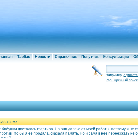
лавная
Таобао
Новости
Справочник
Попутчик
Консультации
Об
Например:
адвокатс
Расширенный поиск
.2021 17:55
 бабушки досталась квартира. Но она далеко от моей работы, поэтому я не х
ротив что бы я ее продала, сказала память. Но и сама в нее переезжать не с
елать?