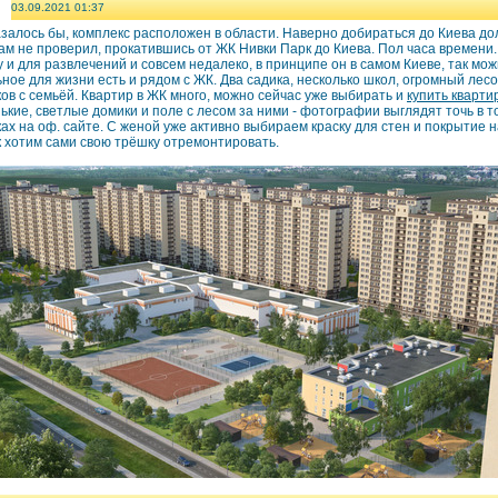
03.09.2021 01:37
азалось бы, комплекс расположен в области. Наверно добираться до Киева дол
ам не проверил, прокатившись от ЖК Нивки Парк до Киева. Пол часа времени. 
 и для развлечений и совсем недалеко, в принципе он в самом Киеве, так мож
ное для жизни есть и рядом с ЖК. Два садика, несколько школ, огромный лесо
ов с семьёй. Квартир в ЖК много, можно сейчас уже выбирать и
купить кварти
кие, светлые домики и поле с лесом за ними - фотографии выглядят точь в т
ах на оф. сайте. С женой уже активно выбираем краску для стен и покрытие н
к хотим сами свою трёшку отремонтировать.