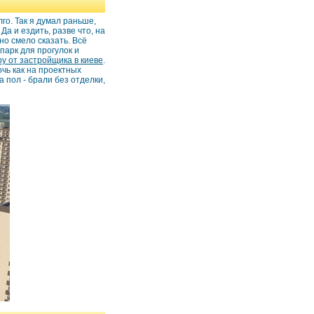
го. Так я думал раньше,
Да и ездить, разве что, на
но смело сказать. Всё
парк для прогулок и
ру от застройщика в киеве
.
очь как на проектных
а пол - брали без отделки,