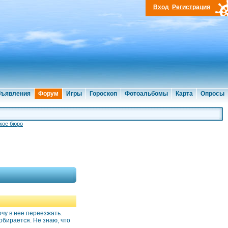
Вход
Регистрация
ъявления
Форум
Игры
Гороскоп
Фотоальбомы
Карта
Опросы
кое бюро
очу в нее переезжать.
обирается. Не знаю, что