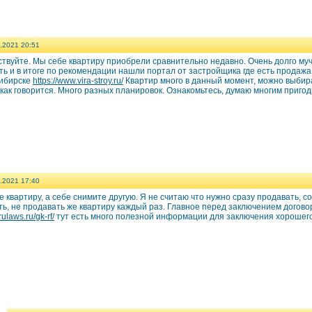
.2021 20:51
ствуйте. Мы себе квартиру приобрели сравнительно недавно. Очень долго му
ь и в итоге по рекомендации нашли портал от застройщика где есть продажа 
ибирске
https://www.vira-stroy.ru/
Квартир много в данный момент, можно выбира
 как говорится. Много разных планировок. Ознакомьтесь, думаю многим приг
.2021 17:40
 квартиру, а себе снимите другую. Я не считаю что нужно сразу продавать, 
ть, не продавать же квартиру каждый раз. Главное перед заключением догов
/rulaws.ru/gk-rf/
тут есть много полезной информации для заключения хорошего