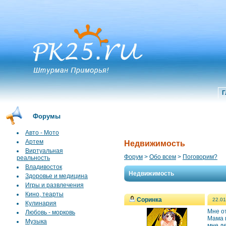
Г
Форумы
Авто - Мото
Артем
Недвижимость
Виртуальная
Форум
>
Обо всем
>
Поговорим?
реальность
Владивосток
Недвижимость
Здоровье и медицина
Игры и развлечения
Кино, теарты
Соринка
22.01
Кулинария
Мне от
Любовь - морковь
Мама п
Музыка
мне д