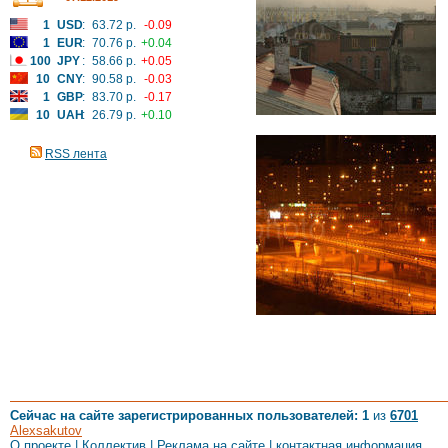
1
USD
:
63.72 р.
-0.09
1
EUR
:
70.76 р.
+0.04
100
JPY
:
58.66 р.
+0.05
10
CNY
:
90.58 р.
-0.03
1
GBP
:
83.70 р.
-0.17
10
UAH
:
26.79 р.
+0.10
RSS лента
Сейчас на сайте зарегистрированных пользователей: 1
из
6701
Alexsakutov
О проекте
|
Коллектив
|
Реклама на сайте
|
контактная информация