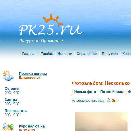
Главная
Таобао
Новости
Справочник
Попутчик
Конс
Прогноз погоды
Владивосток
Фотоальбом: Несколько с
Сегодня
Новые фото
По альбомам
Ф
0°C | 0°C
Завтра
Альбом фотографа
Grin
.
0°C | 0°C
Послезавтра
0°C | 0°C
на
Курс валют
07.12.2019