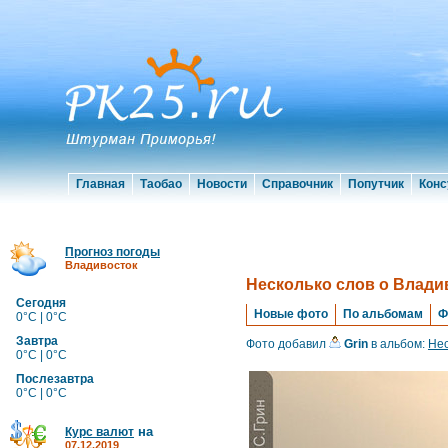
Главная
Таобао
Новости
Справочник
Попутчик
Конс
Прогноз погоды
Владивосток
Несколько слов о Владив
Сегодня
Новые фото
По альбомам
Ф
0°C | 0°C
Завтра
Фото добавил
Grin
в альбом:
Нес
0°C | 0°C
Послезавтра
0°C | 0°C
на
Курс валют
07.12.2019