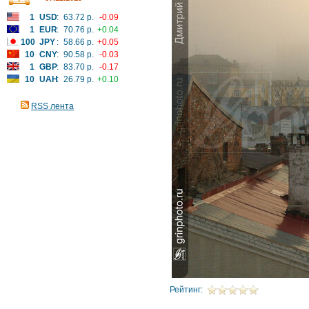
1
USD
:
63.72 р.
-0.09
1
EUR
:
70.76 р.
+0.04
100
JPY
:
58.66 р.
+0.05
10
CNY
:
90.58 р.
-0.03
1
GBP
:
83.70 р.
-0.17
10
UAH
:
26.79 р.
+0.10
RSS лента
Рейтинг: