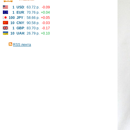
1
USD
:
63.72 р.
-0.09
1
EUR
:
70.76 р.
+0.04
100
JPY
:
58.66 р.
+0.05
10
CNY
:
90.58 р.
-0.03
1
GBP
:
83.70 р.
-0.17
10
UAH
:
26.79 р.
+0.10
RSS лента