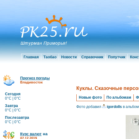
Главная
Таобао
Новости
Справочник
Попутчик
Конс
Прогноз погоды
Владивосток
Куклы. Сказочные перс
Сегодня
Новые фото
По альбомам
Ф
0°C | 0°C
Завтра
Фото добавил
igordolls
в альбом
0°C | 0°C
Послезавтра
0°C | 0°C
на
Курс валют
07.12.2019