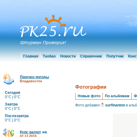
Главная
Таобао
Новости
Справочник
Попутчик
Конс
Прогноз погоды
Владивосток
Фотографии
Сегодня
Новые фото
По альбомам
Ф
0°C | 0°C
Завтра
Фото добавил
surfinanton
в аль
0°C | 0°C
Послезавтра
0°C | 0°C
на
Курс валют
07.12.2019