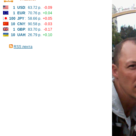
1
USD
:
63.72 р.
-0.09
1
EUR
:
70.76 р.
+0.04
100
JPY
:
58.66 р.
+0.05
10
CNY
:
90.58 р.
-0.03
1
GBP
:
83.70 р.
-0.17
10
UAH
:
26.79 р.
+0.10
RSS лента