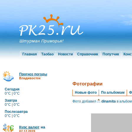
Главная
Таобао
Новости
Справочник
Попутчик
Конс
Прогноз погоды
Владивосток
Фотографии
Сегодня
Новые фото
По альбомам
Ф
0°C | 0°C
Завтра
Фото добавил
dinamita
в альбом
0°C | 0°C
Послезавтра
0°C | 0°C
на
Курс валют
07.12.2019