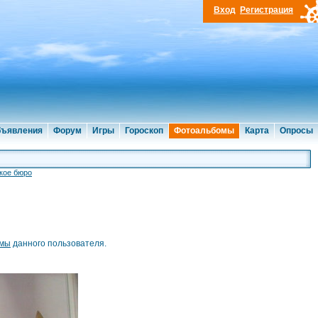
Вход
Регистрация
ъявления
Форум
Игры
Гороскоп
Фотоальбомы
Карта
Опросы
кое бюро
омы
данного пользователя.