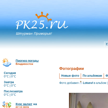
Г
Прогноз погоды
Владивосток
Фотографии
Сегодня
Новые фото
По альбомам
Ф
0°C | 0°C
Завтра
Фото добавил
Lotusvl
в альбом:
0°C | 0°C
Послезавтра
0°C | 0°C
на
Курс валют
07.12.2019