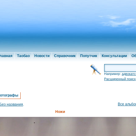
лавная
Таобао
Новости
Справочник
Попутчик
Консультации
Об
Например:
адвокатс
Расширенный поиск
отографы
Все альб
Без названия
.
Ножи