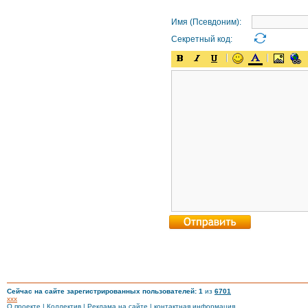
Имя (Псевдоним):
Секретный код:
Сейчас на сайте зарегистрированных пользователей: 1
из
6701
xxx
О проекте
|
Коллектив
|
Реклама на сайте
|
контактная информация