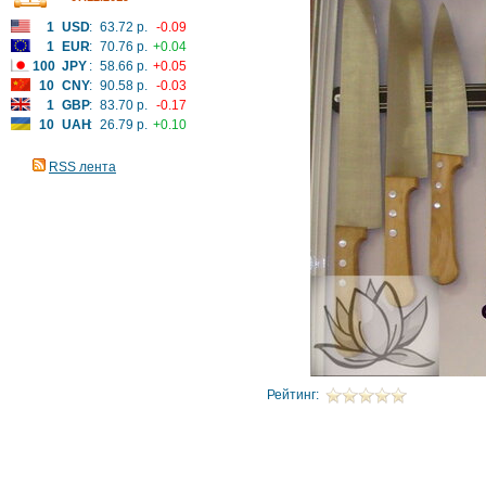
1
USD
:
63.72 р.
-0.09
1
EUR
:
70.76 р.
+0.04
100
JPY
:
58.66 р.
+0.05
10
CNY
:
90.58 р.
-0.03
1
GBP
:
83.70 р.
-0.17
10
UAH
:
26.79 р.
+0.10
RSS лента
Рейтинг: