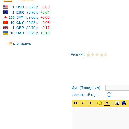
1
USD
:
63.72 р.
-0.09
1
EUR
:
70.76 р.
+0.04
100
JPY
:
58.66 р.
+0.05
10
CNY
:
90.58 р.
-0.03
1
GBP
:
83.70 р.
-0.17
10
UAH
:
26.79 р.
+0.10
RSS лента
Рейтинг:
Имя (Псевдоним):
Секретный код: