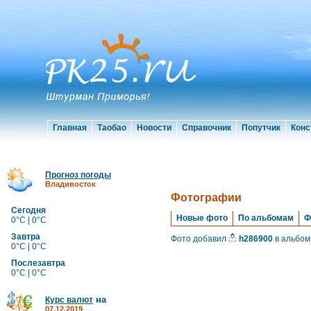
Главная
Таобао
Новости
Справочник
Попутчик
Конс
Прогноз погоды
Владивосток
Фотографии
Сегодня
Новые фото
По альбомам
Ф
0°C | 0°C
Завтра
Фото добавил
h286900
в альбом
0°C | 0°C
Послезавтра
0°C | 0°C
на
Курс валют
07.12.2019