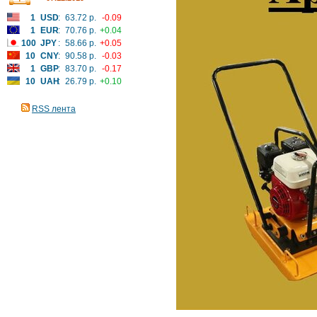
1
USD
:
63.72 р.
-0.09
1
EUR
:
70.76 р.
+0.04
100
JPY
:
58.66 р.
+0.05
10
CNY
:
90.58 р.
-0.03
1
GBP
:
83.70 р.
-0.17
10
UAH
:
26.79 р.
+0.10
RSS лента