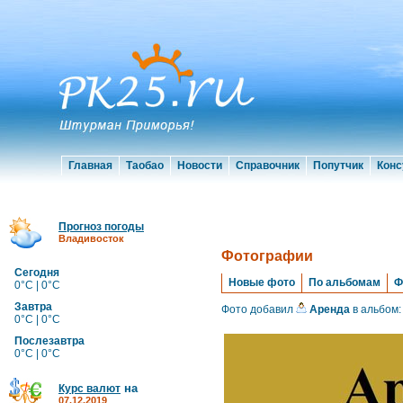
Главная
Таобао
Новости
Справочник
Попутчик
Конс
Прогноз погоды
Владивосток
Фотографии
Сегодня
Новые фото
По альбомам
Ф
0°C | 0°C
Завтра
Фото добавил
Аренда
в альбом
0°C | 0°C
Послезавтра
0°C | 0°C
на
Курс валют
07.12.2019