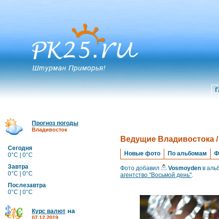
Г
Прогноз погоды
Владивосток
Ведущие Владивостока /
Сегодня
Новые фото
По альбомам
Ф
0°C | 0°C
Завтра
Фото добавил
Vosmoyden
в аль
0°C | 0°C
агентство "Восьмой день"
.
Послезавтра
0°C | 0°C
на
Курс валют
07.12.2019