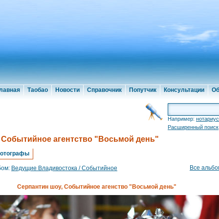
лавная
Таобао
Новости
Справочник
Попутчик
Консультации
Об
Например:
нотариус
Расширенный поиск
 Событийное агентство "Восьмой день"
отографы
Все альб
бом:
Ведущие Владивостока / Событийное
Серпантин шоу, Событийное агенство "Восьмой день"