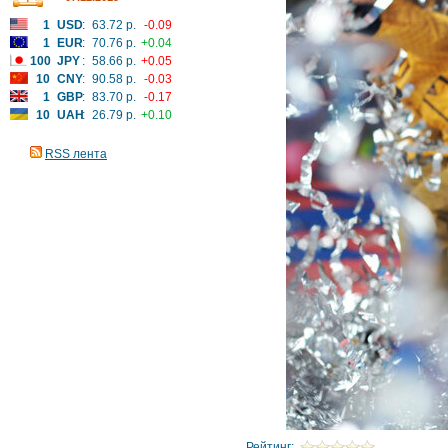
1
USD
:
63.72 р.
-0.09
1
EUR
:
70.76 р.
+0.04
100
JPY
:
58.66 р.
+0.05
10
CNY
:
90.58 р.
-0.03
1
GBP
:
83.70 р.
-0.17
10
UAH
:
26.79 р.
+0.10
RSS лента
Рейтинг: