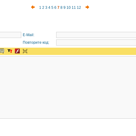
1
2
3
4
5
6
7
8
9
10
11
12
E-Mail:
Повторите код: