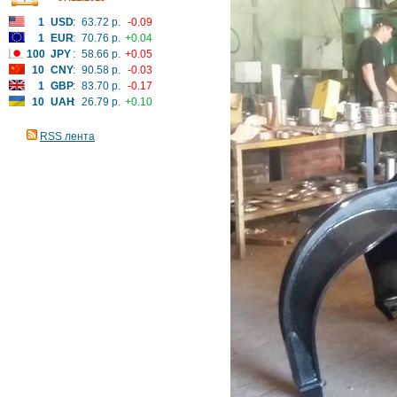
1
USD
:
63.72 р.
-0.09
1
EUR
:
70.76 р.
+0.04
100
JPY
:
58.66 р.
+0.05
10
CNY
:
90.58 р.
-0.03
1
GBP
:
83.70 р.
-0.17
10
UAH
:
26.79 р.
+0.10
RSS лента