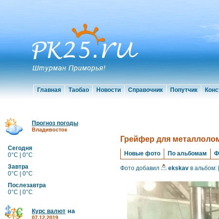
Главная
Таобао
Новости
Справочник
Попутчик
Конс
Прогноз погоды
Владивосток
Грейфер для металлоло
Сегодня
Новые фото
По альбомам
Ф
0°C | 0°C
Завтра
Фото добавил
ekskav
в альбом:
0°C | 0°C
Послезавтра
0°C | 0°C
на
Курс валют
07.12.2019