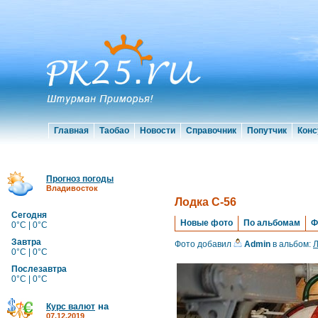
Главная
Таобао
Новости
Справочник
Попутчик
Конс
Прогноз погоды
Владивосток
Лодка С-56
Сегодня
Новые фото
По альбомам
Ф
0°C | 0°C
Завтра
Фото добавил
Admin
в альбом:
Л
0°C | 0°C
Послезавтра
0°C | 0°C
на
Курс валют
07.12.2019