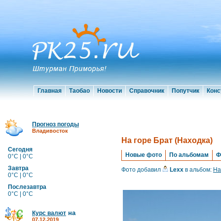
Главная
Таобао
Новости
Справочник
Попутчик
Конс
Прогноз погоды
Владивосток
На горе Брат (Находка)
Сегодня
Новые фото
По альбомам
Ф
0°C | 0°C
Завтра
Фото добавил
Lexx
в альбом:
На
0°C | 0°C
Послезавтра
0°C | 0°C
на
Курс валют
07.12.2019