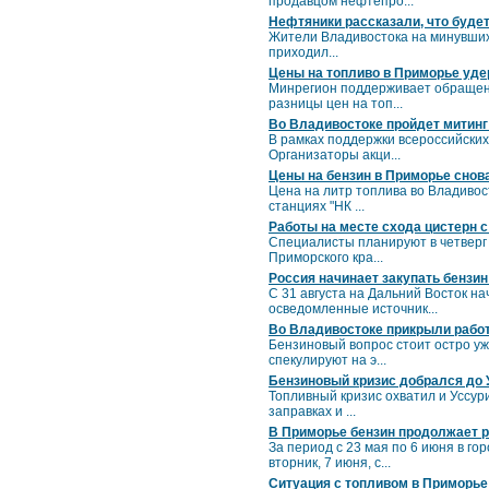
продавцом нефтепро...
Нефтяники рассказали, что будет
Жители Владивостока на минувших 
приходил...
Цены на топливо в Приморье у
Минрегион поддерживает обращени
разницы цен на топ...
Во Владивостоке пройдет митинг
В рамках поддержки всероссийских
Организаторы акци...
Цены на бензин в Приморье снов
Цена на литр топлива во Владивос
станциях "НК ...
Работы на месте схода цистерн 
Специалисты планируют в четверг 
Приморского кра...
Россия начинает закупать бензин
С 31 августа на Дальний Восток н
осведомленные источник...
Во Владивостоке прикрыли рабо
Бензиновый вопрос стоит остро уже
спекулируют на э...
Бензиновый кризис добрался до 
Топливный кризис охватил и Уссур
заправках и ...
В Приморье бензин продолжает р
За период с 23 мая по 6 июня в го
вторник, 7 июня, с...
Ситуация с топливом в Приморье