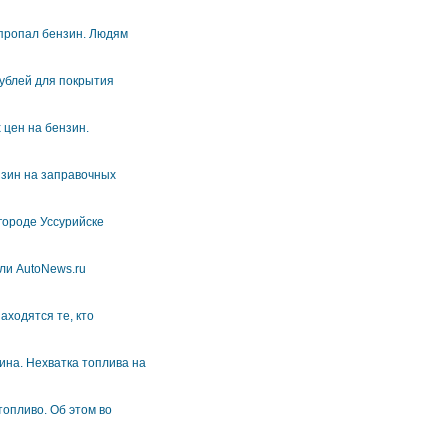
 пропал бензин. Людям
ублей для покрытия
 цен на бензин.
нзин на заправочных
городе Уссурийске
ли AutoNews.ru
аходятся те, кто
ина. Нехватка топлива на
топливо. Об этом во