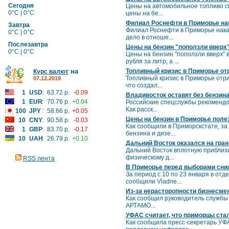
Сегодня
Цены на автомобильное топливо сн
0°C | 0°C
цены на бе...
Филиал Роснефти в Приморье нак
Завтра
Филиал Роснефти в Приморье нака
0°C | 0°C
дело в отноше...
Послезавтра
Цены на бензин "поползли вверх
0°C | 0°C
Цены на бензин "поползли вверх" 
рубля за литр, а ...
на
Топливный кризис в Приморье отр
Курс валют
Топливный кризис в Приморье отри
07.12.2019
что создал...
1
USD
:
63.72 р.
-0.09
Владивосток оставят без бензин
1
EUR
:
70.76 р.
+0.04
Российские спецслужбы рекомендо
Как расск...
100
JPY
:
58.66 р.
+0.05
Цены на бензин в Приморье поле
10
CNY
:
90.58 р.
-0.03
Как сообщили в Приморскстате, за
1
GBP
:
83.70 р.
-0.17
бензина и дизе...
10
UAH
:
26.79 р.
+0.10
Дальний Восток оказался на гран
Дальний Восток вплотную приблизил
физическому д...
RSS лента
В Приморье перед выборами сни
За период с 10 по 23 января в от
сообщили Vladne...
Из-за нерасторопности бизнесме
Как сообщил руководитель служб
АРТАМО...
УФАС считает, что приморцы стал
Как сообщила пресс-секретарь УФ