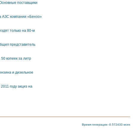
 Основные поставщики
На АЗС компании «Бензо»
здят только на 80-м
ообщил представитель
50 копеек за литр
бензина и дизельное
 2011 году акциз на
Время генерации -0.572433 мсек