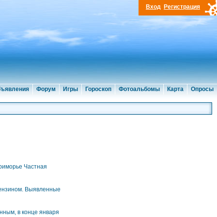
Вход
Регистрация
ъявления
Форум
Игры
Гороскоп
Фотоальбомы
Карта
Опросы
Приморье Частная
бензином. Выявленные
нным, в конце января