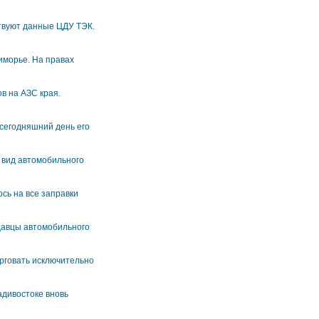
ствуют данные ЦДУ ТЭК.
иморье. На правах
в на АЗС края.
 сегодняшний день его
 вид автомобильного
сь на все заправки
давцы автомобильного
рговать исключительно
адивостоке вновь