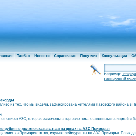
лавная
Таобао
Новости
Справочник
Попутчик
Консультации
Об
Например:
нотариус
Расширенный поиск
 рекорды
пливо из тех, что мы видели, зафиксирована жителями Лазовского района в 
и
лся список АЗС, которые замечены в торговле некачественными соляркой и 
е рубля не должно сказываться на ценах на АЗС Приморья
иалисты «Приморскстата», изучив прейскуранты на АЗС Приморья. По их да