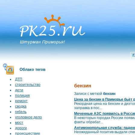
Г
Облако тегов
ДТП
строительство
бензин
дети
Записи с меткой
бензин
полиция
Цена за бензин в Приморье бьёт
ремонт
Рекордная цена на бензин и дизто
сводка
заправка в пос...
гибель
Меченные АЗС появилсь в Росси
уголовное дело
В некоторых городах России появи
факты обрабат...
мост
Антимонопольная служба: падени
дороги
Неожиданный позитив выдали спец
происшествие