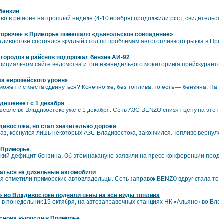
 бензин
во в регионе на прошлой неделе (4-10 ноября) продолжили рост, свидетель
 горючее в Приморье помешало «дьявольское совпадение»
адивостоке состоялся круглый стол по проблемам автотопливного рынка в Пр
городов и районов подорожал бензин АИ-92
фициальном сайте ведомства итоги еженедельного мониторинга прейскуранто
ла европейского уровня
ожет и с места сдвинуться? Конечно же, без топлива, то есть — бензина. На
одешевеет с 1 декабря
евле во Владивостоке уже с 1 декабря. Сеть АЗС BENZO снизят цену на этот
дивостока, но стал значительно дороже
раз, коснулся лишь некоторых АЗС Владивостока, закончился. Топливо вернуло
а Приморье
кий дефицит бензина. Об этом накануне заявили на пресс-конференции про
аться на дизельные автомобили
я отметили приморские автовладельцы. Сеть заправок BENZO вдруг стала то
 во Владивостоке подняли цены на все виды топлива
 в понедельник 15 октября, на автозаправочных станциях НК «Альянс» во Вл
 снова выросли в Приморье