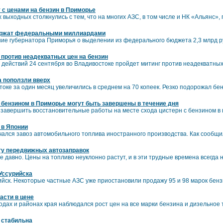
 с ценами на бензин в Приморье
выходных столкнулись с тем, что на многих АЗС, в том числе и НК «Альянс»,
держат федеральными миллиардами
е губернатора Приморья о выделении из федерального бюджета 2,3 млрд р
 против неадекватных цен на бензин
 действий 24 сентября во Владивостоке пройдет митинг против неадекватных
а поползли вверх
токе за один месяц увеличились в среднем на 70 копеек. Резко подорожал бе
с бензином в Приморье могут быть завершены в течение дня
завершить восстановительные работы на месте схода цистерн с бензином в 
 в Японии
ачался завоз автомобильного топлива иностранного производства. Как сообщи
ту передвижных автозаправок
 давно. Цены на топливо неуклонно растут, и в эти трудные времена всегда н
Уссурийска
ийск. Некоторые частные АЗС уже приостановили продажу 95 и 98 марок бенз
асти в цене
родах и районах края наблюдался рост цен на все марки бензина и дизельное 
 стабильна