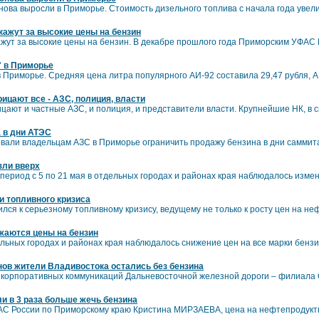
ова выросли в Приморье. Стоимость дизельного топлива с начала года увелич
ажут за высокие цены на бензин
жут за высокие цены на бензин. В декабре прошлого года Приморским УФАС
" в Приморье
в Приморье. Средняя цена литра популярного АИ-92 составила 29,47 рубля, А
ицают все - АЗС, полиция, власти
цают и частные АЗС, и полиция, и представители власти. Крупнейшие НК, в с
а в дни АТЭС
вали владельцам АЗС в Приморье ограничить продажу бензина в дни саммит
зли вверх
 период с 5 по 21 мая в отдельных городах и районах края наблюдалось изме
и топливного кризиса
ся к серьезному топливному кризису, ведущему не только к росту цен на неф
жаются цены на бензин
дельных городах и районах края наблюдалось снижение цен на все марки бензи
нов жители Владивостока остались без бензина
ы корпоративных коммуникаций Дальневосточной железной дороги – филиал
и в 3 раза больше жечь бензина
АС России по Приморскому краю Кристина МИРЗАЕВА, цена на нефтепродукт