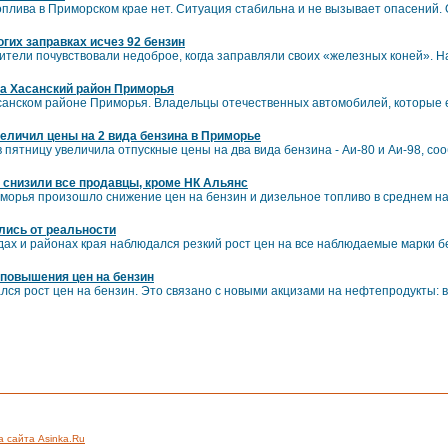
плива в Приморском крае нет. Ситуация стабильна и не вызывает опасений.
гих заправках исчез 92 бензин
дители почувствовали недоброе, когда заправляли своих «железных коней». 
на Хасанский район Приморья
санском районе Приморья. Владельцы отечественных автомобилей, которые е
еличил цены на 2 вида бензина в Приморье
пятницу увеличила отпускные цены на два вида бензина - Аи-80 и Аи-98, с
 снизили все продавцы, кроме НК Альянс
орья произошло снижение цен на бензин и дизельное топливо в среднем на 
лись от реальности
родах и районах края наблюдался резкий рост цен на все наблюдаемые марки 
 повышения цен на бензин
ался рост цен на бензин. Это связано с новыми акцизами на нефтепродукты: в
а сайта Asinka.Ru