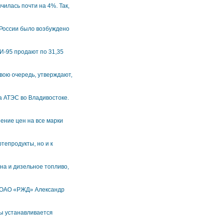
илась почти на 4%. Так,
 России было возбуждено
И-95 продают по 31,35
вою очередь, утверждают,
а АТЭС во Владивостоке.
нение цен на все марки
тепродукты, но и к
на и дизельное топливо,
а ОАО «РЖД» Александр
ы устанавливается