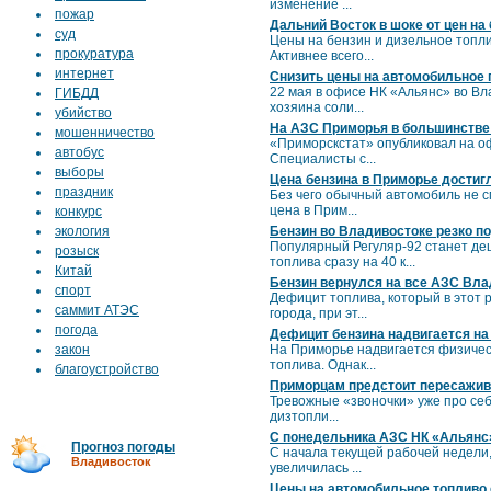
изменение ...
пожар
Дальний Восток в шоке от цен на
суд
Цены на бензин и дизельное топли
прокуратура
Активнее всего...
интернет
Снизить цены на автомобильное
22 мая в офисе НК «Альянс» во Вл
ГИБДД
хозяина соли...
убийство
На АЗС Приморья в большинстве 
мошенничество
«Приморскстат» опубликовал на о
автобус
Специалисты с...
выборы
Цена бензина в Приморье достиг
праздник
Без чего обычный автомобиль не см
цена в Прим...
конкурс
экология
Бензин во Владивостоке резко п
Популярный Регуляр-92 станет деш
розыск
топлива сразу на 40 к...
Китай
Бензин вернулся на все АЗС Вла
спорт
Дефицит топлива, который в этот 
саммит АТЭС
города, при эт...
погода
Дефицит бензина надвигается н
закон
На Приморье надвигается физичес
топлива. Однак...
благоустройство
Приморцам предстоит пересажив
Тревожные «звоночки» уже про себ
дизтопли...
С понедельника АЗС НК «Альянс»
Прогноз погоды
С начала текущей рабочей недели,
Владивосток
увеличилась ...
Цены на автомобильное топливо