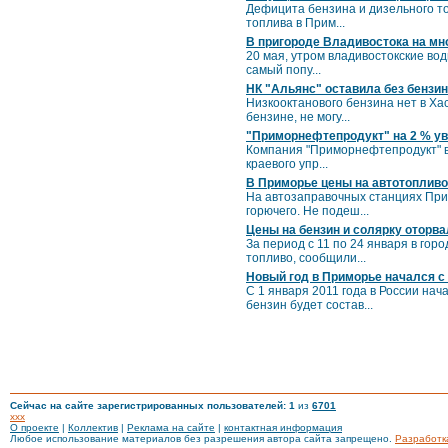
Дефицита бензина и дизельного то
топлива в Прим...
В пригороде Владивостока на мно
20 мая, утром владивостокские во
самый попу...
НК "Альянс" оставила без бензи
Низкооктанового бензина нет в Ха
бензине, не могу...
"Приморнефтепродукт" на 2 % ув
Компания "Приморнефтепродукт" в 
краевого упр...
В Приморье цены на автотопливо
На автозаправочных станциях Прим
горючего. Не подеш...
Цены на бензин и солярку оторва
За период с 11 по 24 января в го
топливо, сообщили...
Новый год в Приморье начался с
С 1 января 2011 года в России нач
бензин будет состав...
Сейчас на сайте зарегистрированных пользователей: 1
из
6701
xxx
О проекте
|
Коллектив
|
Реклама на сайте
|
контактная информация
Любое использование материалов без разрешения автора сайта запрещено.
Разработк