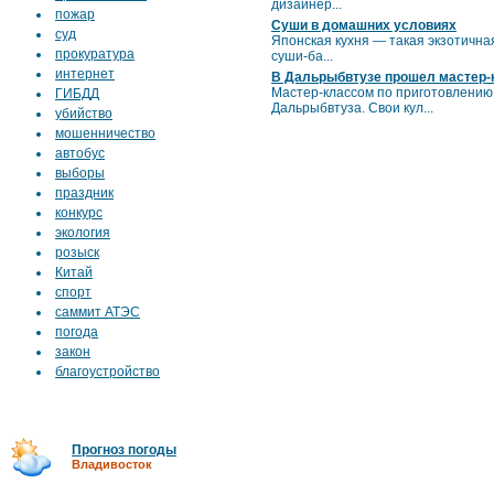
дизайнер...
пожар
Суши в домашних условиях
суд
Японская кухня — такая экзотична
прокуратура
суши-ба...
интернет
В Дальрыбвтузе прошел мастер-
Мастер-классом по приготовлению
ГИБДД
Дальрыбвтуза. Свои кул...
убийство
мошенничество
автобус
выборы
праздник
конкурс
экология
розыск
Китай
спорт
саммит АТЭС
погода
закон
благоустройство
Прогноз погоды
Владивосток