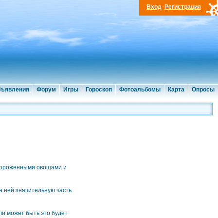
Вход
Регистрация
ъявления
Форум
Игры
Гороскоп
Фотоальбомы
Карта
Опросы
амороженными овощами и
на ней значительную часть
ли может быть это будет