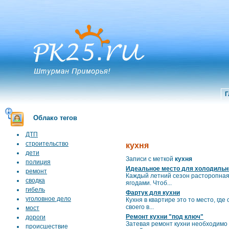
Г
Облако тегов
ДТП
строительство
кухня
дети
Записи с меткой
кухня
полиция
Идеальное место для холодильн
ремонт
Каждый летний сезон расторопная
сводка
ягодами. Чтоб...
гибель
Фартук для кухни
уголовное дело
Кухня в квартире это то место, гд
своего в...
мост
Ремонт кухни "под ключ"
дороги
Затевая ремонт кухни необходимо 
происшествие