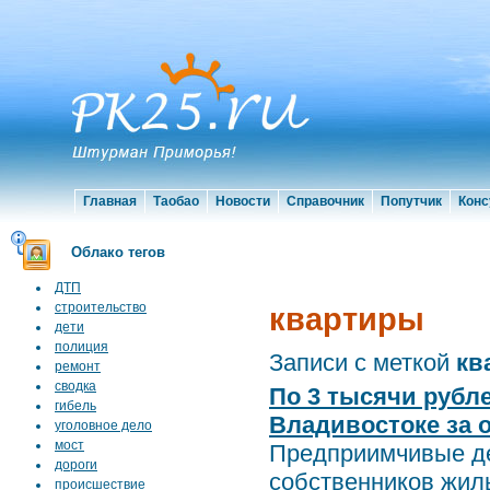
Главная
Таобао
Новости
Справочник
Попутчик
Конс
Облако тегов
ДТП
строительство
квартиры
дети
полиция
Записи с меткой
кв
ремонт
сводка
По 3 тысячи рубл
гибель
Владивостоке за 
уголовное дело
мост
Предприимчивые де
дороги
собственников жиль
происшествие