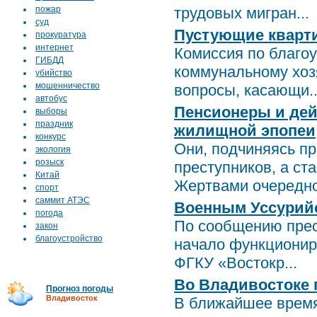
пожар
трудовых мигран...
суд
Пустующие кварти
прокуратура
интернет
Комиссия по благоу
ГИБДД
коммунальному хоз
убийство
мошенничество
вопросы, касающи..
автобус
Пенсионеры и дей
выборы
праздник
жилищной эпопеи
конкурс
Они, подчиняясь пр
экология
розыск
преступников, а ст
Китай
Жертвами очередной
спорт
саммит АТЭС
Военным Уссурийс
погода
По сообщению прес
закон
благоустройство
начало функционир
ФГКУ «Востокр...
Во Владивостоке 
Прогноз погоды
Владивосток
В ближайшее время