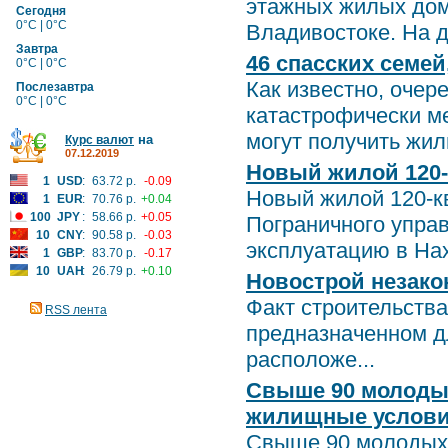
этажных жилых дом
Сегодня
0°C | 0°C
Владивостоке. На д
Завтра
46 спасских семе
0°C | 0°C
Как известно, очер
Послезавтра
0°C | 0°C
катастрофически м
могут получить жилп
на
Курс валют
07.12.2019
Новый жилой 120-
1
USD
:
63.72 р.
-0.09
Новый жилой 120-к
1
EUR
:
70.76 р.
+0.04
100
JPY
:
58.66 р.
+0.05
Пограничного упра
10
CNY
:
90.58 р.
-0.03
эксплуатацию в Нах
1
GBP
:
83.70 р.
-0.17
10
UAH
:
26.79 р.
+0.10
Новострой незако
Факт строительства
RSS лента
предназначенном д
расположе...
Свыше 90 молодых
жилищные услов
Свыше 90 молодых 