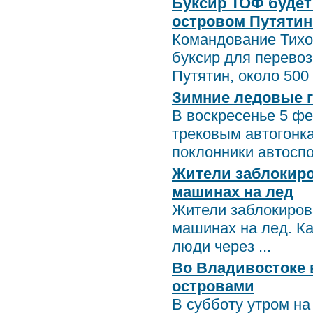
Буксир ТОФ будет
островом Путятин
Командование Тихо
буксир для перево
Путятин, около 500 
Зимние ледовые го
В воскресенье 5 фе
трековым автогонк
поклонники автоспор
Жители заблокиро
машинах на лед
Жители заблокиров
машинах на лед. Ка
люди через ...
Во Владивостоке 
островами
В субботу утром н