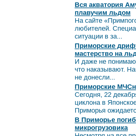
Вся акватория Ам
плавучим льдом
На сайте «Примпог
любителей. Специа
ситуации в за...
Приморские дриф
мастерство на льд
И даже не понимают
что наказывают. На
не донесли...
Приморские МЧСни
Сегодня, 22 декабр
циклона в Японско
Приморья ожидаетс.
В Приморье погиб
микрогрузовика
Несмотря на все п