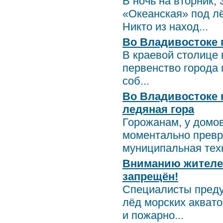
В ночь на вторник, 
«Океанская» под лё
Никто из наход...
Во Владивостоке 
В краевой столице 
первенство города 
соб...
Во Владивостоке н
ледяная гора
Горожанам, у домов
моментально превр
муниципальная техн
Вниманию жителей
запрещён!
Специалисты преду
лёд морских аквато
и пожарно...