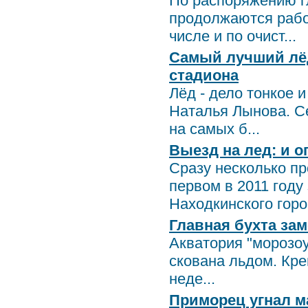
По распоряжению г
продолжаются рабо
числе и по очист...
Самый лучший лёд
стадиона
Лёд - дело тонкое 
Наталья Лынова. Се
на самых б...
Выезд на лед: и о
Сразу несколько п
первом в 2011 году
Находкинского горо.
Главная бухта за
Акватория "морозоу
скована льдом. Кр
неде...
Приморец угнал ма