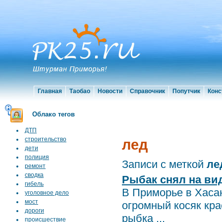
Главная
Таобао
Новости
Справочник
Попутчик
Конс
Облако тегов
ДТП
строительство
лед
дети
полиция
Записи с меткой
ле
ремонт
сводка
Рыбак снял на ви
гибель
В Приморье в Хаса
уголовное дело
мост
огромный косяк кр
дороги
рыбка ...
происшествие