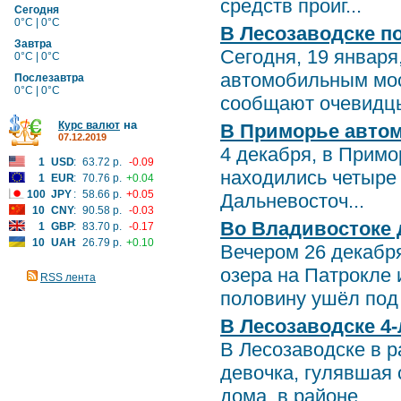
средств проиг...
Сегодня
0°C | 0°C
В Лесозаводске п
Завтра
Сегодня, 19 января
0°C | 0°C
автомобильным мос
Послезавтра
0°C | 0°C
сообщают очевидцы
на
Курс валют
В Приморье автом
07.12.2019
4 декабря, в Примо
1
USD
:
63.72 р.
-0.09
находились четыре 
1
EUR
:
70.76 р.
+0.04
100
JPY
:
58.66 р.
+0.05
Дальневосточ...
10
CNY
:
90.58 р.
-0.03
Во Владивостоке 
1
GBP
:
83.70 р.
-0.17
10
UAH
:
26.79 р.
+0.10
Вечером 26 декабр
озера на Патрокле 
RSS лента
половину ушёл под в
В Лесозаводске 4-
В Лесозаводске в 
девочка, гулявшая 
дома, в районе...