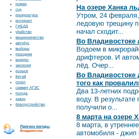
пожар
На озере Ханка л
суд
Утром, 24 февраля,
прокуратура
интернет
ледовую трещину п
ГИБДД
начал сходит...
убийство
мошенничество
Во Владивостоке 
автобус
Водоем в микрорай
выборы
праздник
дрифтеров. И авто
конкурс
лёд. Очер...
экология
розыск
Во Владивостоке 
Китай
того как провалил
спорт
саммит АТЭС
Два 13-летних подр
погода
воду. В результат
закон
благоустройство
получили о...
8 марта на озере
8 марта, в утренне
Прогноз погоды
Владивосток
автомобиля - джип 