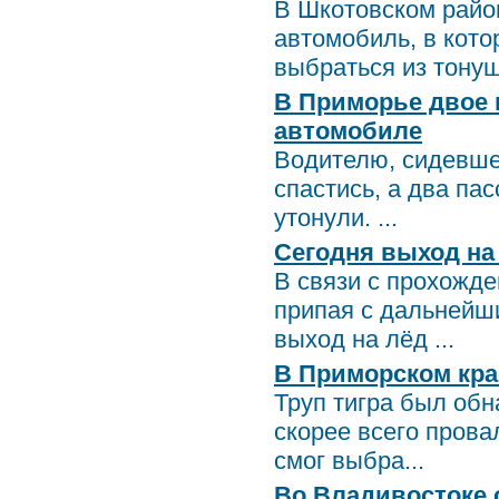
В Шкотовском райо
автомобиль, в кото
выбраться из тонущ
В Приморье двое 
автомобиле
Водителю, сидевше
спастись, а два па
утонули. ...
Сегодня выход на
В связи с прохожд
припая с дальнейш
выход на лёд ...
В Приморском кра
Труп тигра был обн
скорее всего прова
смог выбра...
Во Владивостоке 