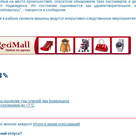
ибыв на место происшествия, спасатели обнаружили трех пассажиров, и д
кт Надеждинск. Их состояние оценивается как удовлетворительное,
ребовалась", - говорится в сообщении.
мя в районе провала машины ведутся оперативно-следственные мероприятия
а разделке туш оленей два браконьера
отеплением до +7°C
но мнение каждого!
Итоги и архив голосований
тний отпуск?