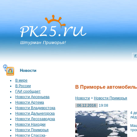
Г
Новости
В мире
В России
В Приморье автомобиль 
ГАИ сообщает
Новости Арсеньева
Новости
>
Новости Приморья
Новости Артема
06.12.2016
19:08
Новости Владивостока
4 д
Новости Дальнегорска
лёд
Новости Лесозаводска
Новости Находки
Маш
Новости Приморья
тро
Новости Спасска-