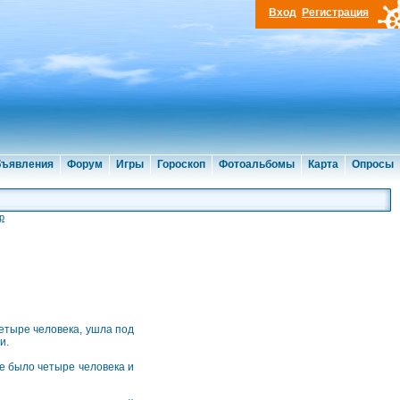
Вход
Регистрация
ъявления
Форум
Игры
Гороскоп
Фотоальбомы
Карта
Опросы
р
четыре человека, ушла под
и.
е было четыре человека и