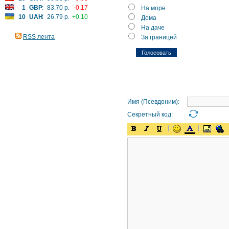
1
GBP
:
83.70 р.
-0.17
На море
10
UAH
:
26.79 р.
+0.10
Дома
На даче
RSS лента
За границей
Имя (Псевдоним):
Секретный код: