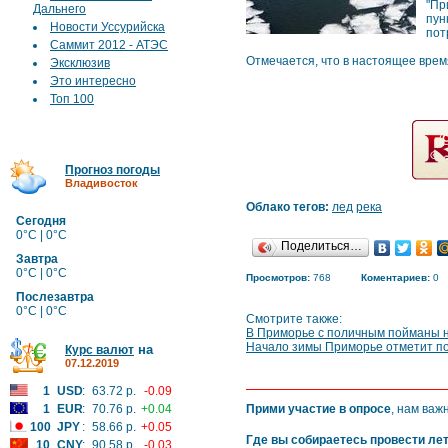
"Пр
Дальнего
пун
Новости Уссурийска
пот
Саммит 2012 - АТЭС
Отмечается, что в настоящее вре
Эксклюзив
Это интересно
Топ 100
Прогноз погоды
Владивосток
Облако тегов:
лед
река
Сегодня
0°C | 0°C
Поделиться…
Завтра
0°C | 0°C
Просмотров:
768
Коментариев:
0
Послезавтра
0°C | 0°C
Смотрите также:
В Приморье с поличным пойманы н
Начало зимы Приморье отметит п
на
Курс валют
07.12.2019
1
USD
:
63.72 р.
-0.09
1
EUR
:
70.76 р.
+0.04
Прими участие в опросе
, нам важ
100
JPY
:
58.66 р.
+0.05
Где вы собираетесь провести ле
10
CNY
:
90.58 р.
-0.03