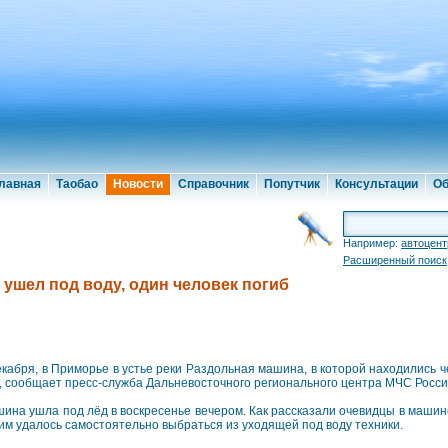
лавная
Таобао
Новости
Справочник
Попутчик
Консультации
Об
Например:
автоцент
Расширенный поиск
ушел под воду, один человек погиб
екабря, в Приморье в устье реки Раздольная машина, в которой находились 
, сообщает пресс-служба Дальневосточного регионального центра МЧС Росси
ина ушла под лёд в воскресенье вечером. Как рассказали очевидцы в машин
им удалось самостоятельно выбраться из уходящей под воду техники.