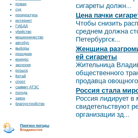
пожар
сигареты должн...
суд
Цена пачки сигаре
прокуратура
интернет
Чтобы снизить расп
ГИБДД
среднем должна сто
убийство
мошенничество
Петербургск...
автобус
Женщина разгроми
выборы
праздник
ей сигареты
конкурс
Жительница Владив
экология
розыск
общественного тран
Китай
продавца овощного 
спорт
саммит АТЭС
Россия стала мир
погода
Россия лидирует в 
закон
благоустройство
свидетельствуют р
организации зд...
Прогноз погоды
Владивосток