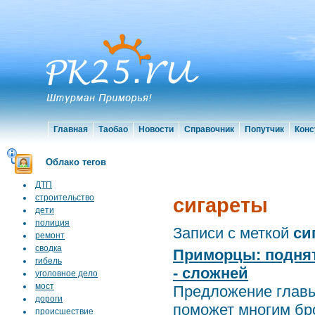
Главная
Таобао
Новости
Справочник
Попутчик
Конс
Облако тегов
ДТП
строительство
сигареты
дети
полиция
Записи с меткой
си
ремонт
сводка
Приморцы: поднят
гибель
- сложней
уголовное дело
мост
Предложение главы
дороги
поможет многим бро
происшествие