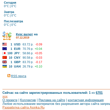
Сегодня
0°C | 0°C
Завтра
0°C | 0°C
Послезавтра
0°C | 0°C
на
Курс валют
07.12.2019
1
USD
:
63.72 р.
-0.09
1
EUR
:
70.76 р.
+0.04
100
JPY
:
58.66 р.
+0.05
10
CNY
:
90.58 р.
-0.03
1
GBP
:
83.70 р.
-0.17
10
UAH
:
26.79 р.
+0.10
RSS лента
Сейчас на сайте зарегистрированных пользователей: 1
из
6701
xxx
О проекте
|
Коллектив
|
Реклама на сайте
|
контактная информация
Любое использование материалов без разрешения автора сайта запре
Разработка сайта Asinka.Ru