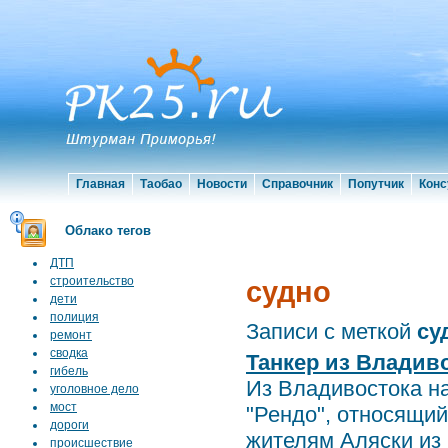
Главная
Таобао
Новости
Справочник
Попутчик
Конс
Облако тегов
ДТП
строительство
судно
дети
полиция
Записи с меткой
су
ремонт
сводка
Танкер из Владив
гибель
Из Владивостока н
уголовное дело
мост
"Рендо", относящий
дороги
жителям Аляски из .
происшествие