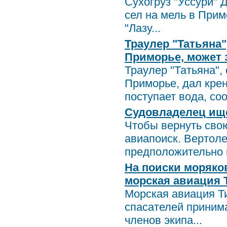
Сухогруз "Уссури" 
сел на мель в Прим
"Лазу...
Траулер "Татьяна"
Приморье, может 
Траулер "Татьяна",
Приморье, дал крен
поступает вода, соо.
Судовладелец ище
Чтобы вернуть свою
авиапоиск. Вертоле
предположительно м
На поиски моряко
морская авиация
Морская авиация Т
спасателей принима
членов экипа...