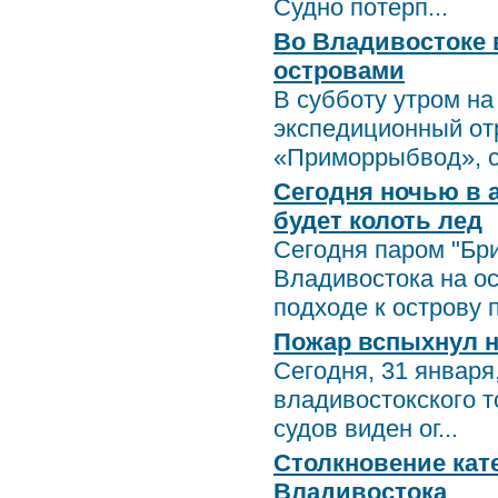
Судно потерп...
Во Владивостоке 
островами
В субботу утром н
экспедиционный от
«Приморрыбвод», со
Сегодня ночью в 
будет колоть лед
Сегодня паром "Бр
Владивостока на ос
подходе к острову п
Пожар вспыхнул на
Сегодня, 31 января
владивостокского т
судов виден ог...
Столкновение кат
Владивостока