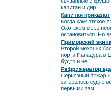
связанные с круше
капитан и дир...
Капитан приказал
Когда камчатское п
Охотском море нео
остановиться. Но вм
Приморский экипа
Второй механик бал
порта Панадура в Ш
будто и не ...
Рефрижератор едв
Серьезный пожар н
загорелось судно в
первыми зам...