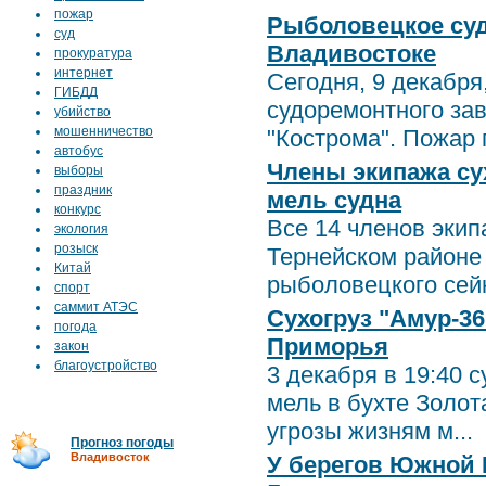
пожар
Рыболовецкое суд
суд
Владивостоке
прокуратура
интернет
Сегодня, 9 декабр
ГИБДД
судоремонтного за
убийство
мошенничество
"Кострома". Пожар 
автобус
Члены экипажа сух
выборы
праздник
мель судна
конкурс
Все 14 членов экип
экология
розыск
Тернейском районе
Китай
рыболовецкого сейн
спорт
саммит АТЭС
Сухогруз "Амур-36
погода
Приморья
закон
благоустройство
3 декабря в 19:40 с
мель в бухте Золот
угрозы жизням м...
Прогноз погоды
Владивосток
У берегов Южной 