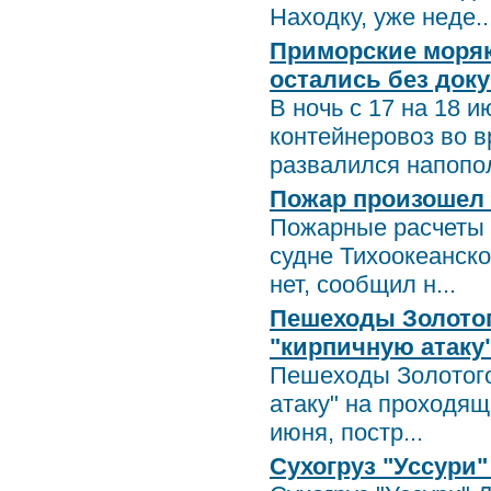
Находку, уже неде..
Приморские моряк
остались без док
В ночь с 17 на 18 
контейнеровоз во 
развалился напопол
Пожар произошел 
Пожарные расчеты 
судне Тихоокеанск
нет, сообщил н...
Пешеходы Золотог
"кирпичную атаку
Пешеходы Золотого
атаку" на проходящ
июня, постр...
Сухогруз "Уссури"