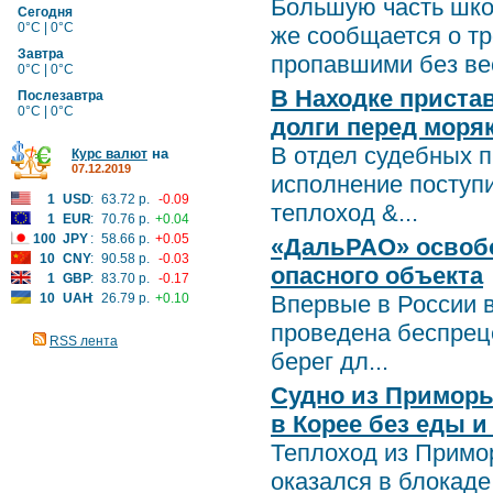
Большую часть школ
Сегодня
0°C | 0°C
же сообщается о тр
Завтра
пропавшими без вес
0°C | 0°C
В Находке приста
Послезавтра
0°C | 0°C
долги перед моря
В отдел судебных п
на
Курс валют
07.12.2019
исполнение поступ
1
USD
:
63.72 р.
-0.09
теплоход &...
1
EUR
:
70.76 р.
+0.04
100
JPY
:
58.66 р.
+0.05
«ДальРАО» освобо
10
CNY
:
90.58 р.
-0.03
опасного объекта
1
GBP
:
83.70 р.
-0.17
10
UAH
:
26.79 р.
+0.10
Впервые в России
проведена беспрец
RSS лента
берег дл...
Судно из Приморь
в Корее без еды и
Теплоход из Примо
оказался в блокаде