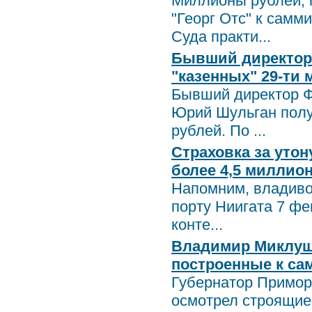
Миллионы рублей, 
"Георг Отс" к самм
Суда практи...
Бывший директор 
"казенных" 29-ти 
Бывший директор Ф
Юрий Шульган полу
рублей. По ...
Страховка за уто
более 4,5 миллио
Напомним, владивос
порту Ниигата 7 фе
конте...
Владимир Миклуше
построенные к са
Губернатор Примор
осмотрел строящие