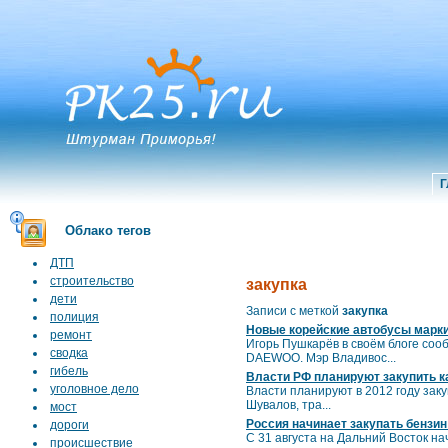
Г
Облако тегов
ДТП
строительство
закупка
дети
Записи с меткой
закупка
полиция
Новые корейские автобусы марк
ремонт
Игорь Пушкарёв в своём блоге соо
сводка
DAEWOO. Мэр Владивос...
гибель
Власти РФ планируют закупить к
уголовное дело
Власти планируют в 2012 году зак
Шувалов, тра...
мост
Россия начинает закупать бензин
дороги
С 31 августа на Дальний Восток н
происшествие