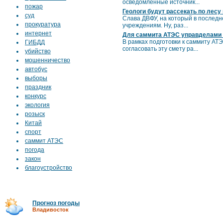
осведомленные источник...
пожар
Геологи будут рассекать по лесу
суд
Слава ДВФУ, на который в послед
прокуратура
учреждениям. Ну, раз...
интернет
Для саммита АТЭС управделами п
В рамках подготовки к саммиту А
ГИБДД
согласовать эту смету ра...
убийство
мошенничество
автобус
выборы
праздник
конкурс
экология
розыск
Китай
спорт
саммит АТЭС
погода
закон
благоустройство
Прогноз погоды
Владивосток