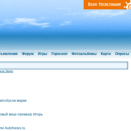
Вход
Регистрация
ъявления
Форум
Игры
Гороскоп
Фотоальбомы
Карта
Опросы
кое бюро
автобусов марки
ервый вице-премьер Игорь
ли AutoNews.ru