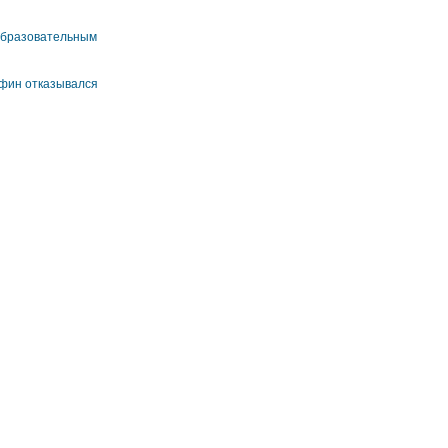
 образовательным
нфин отказывался