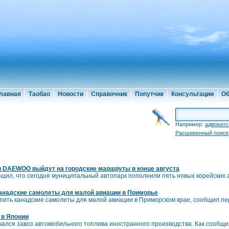
лавная
Таобао
Новости
Справочник
Попутчик
Консультации
Об
Например:
адвокатс
Расширенный поиск
и DAEWOO выйдут на городские маршруты в конце августа
бщил, что сегодня муниципальный автопарк пополнили пять новых корейских 
анадские самолеты для малой авиации в Приморье
упить канадские самолеты для малой авиации в Приморском крае, сообщил п
 в Японии
ачался завоз автомобильного топлива иностранного производства. Как сообщи