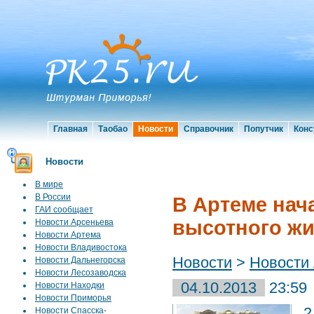
Главная
Таобао
Новости
Справочник
Попутчик
Конс
Новости
В мире
В России
В Артеме нач
ГАИ сообщает
высотного жи
Новости Арсеньева
Новости Артема
Новости Владивостока
Новости
>
Новости
Новости Дальнегорска
Новости Лесозаводска
04.10.2013
23:59
Новости Находки
Новости Приморья
2
Новости Спасска-