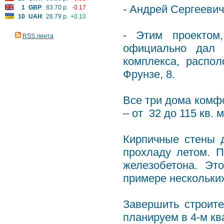
- Андрей Сергеевич
1
GBP
:
83.70 р.
-0.17
10
UAH
:
26.79 р.
+0.10
- Этим проекто
RSS лента
официально дал с
комплекса, распо
Фрунзе, 8.
Все три дома комфо
– от 32 до 115 кв. 
Кирпичные стены 
прохладу летом. П
железобетона. Эт
примере нескольки
Завершить строит
планируем в 4-м кв