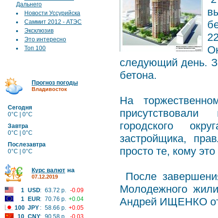
Дальнего
в
Новости Уссурийска
Саммит 2012 - АТЭС
б
Эксклюзив
2
Это интересно
О
Топ 100
следующий день. З
бетона.
Прогноз погоды
Владивосток
На торжественно
Сегодня
присутствовали 
0°C | 0°C
городского окру
Завтра
0°C | 0°C
застройщика, пра
Послезавтра
просто те, кому эт
0°C | 0°C
на
Курс валют
После завершения
07.12.2019
Молодежного жили
1
USD
:
63.72 р.
-0.09
1
EUR
:
70.76 р.
+0.04
Андрей ИЩЕНКО отв
100
JPY
:
58.66 р.
+0.05
10
CNY
:
90.58 р.
-0.03