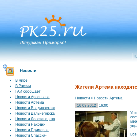
Г
Новости
В мире
В России
Жители Артема находятс
ГАИ сообщает
Новости Арсеньева
Новости
>
Новости Артема
Новости Артема
16.03.2012
16:00
Новости Владивостока
Угр
Новости Дальнегорска
сос
Новости Лесозаводска
мер
Новости Находки
упр
Новости Приморья
Все
Новости Спасска-