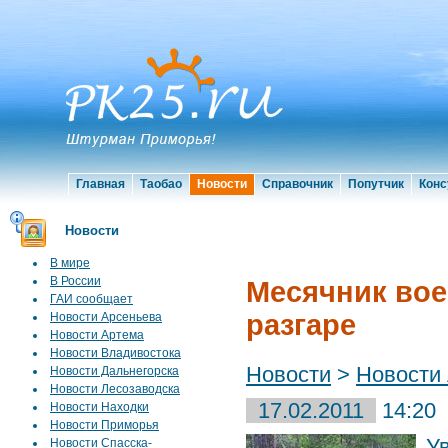
Главная
Таобао
Новости
Справочник
Попутчик
Конс
Новости
В мире
В России
Месячник вое
ГАИ сообщает
разгаре
Новости Арсеньева
Новости Артема
Новости Владивостока
Новости
>
Новости
Новости Дальнегорска
Новости Лесозаводска
17.02.2011
14:20
Новости Находки
Новости Приморья
У
Новости Спасска-