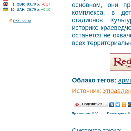
основном, они пр
1
GBP
:
83.70 р.
-0.17
10
UAH
:
26.79 р.
+0.10
комплекса, в дет
стадионов. Культ
RSS лента
историко-краеведч
останется не охвач
всех территориаль
Облако тегов:
арм
Источник:
Управле
Поделиться…
Просмотров:
1106
Коментариев:
0
Смотрите также: