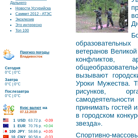
Дальнего
п
Новости Уссурийска
Саммит 2012 - АТЭС
в
Эксклюзив
Д
Это интересно
Топ 100
Б
образовательных
ветеранов Великой
Прогноз погоды
Владивосток
конфликтов, а
общеобразовател
Сегодня
0°C | 0°C
вызывают городск
Завтра
Уроки Мужества. Т
0°C | 0°C
рисунков, орг
Послезавтра
0°C | 0°C
самодеятельности
принимать гостей и
на
Курс валют
07.12.2019
в городском конку
1
USD
:
63.72 р.
-0.09
звезда».
1
EUR
:
70.76 р.
+0.04
100
JPY
:
58.66 р.
+0.05
Спортивно-массо
10
CNY
:
90.58 р.
-0.03