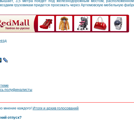
вышает, 3,5 метра поедет под железнодорожным мостом, расположенном
моздким грузовикам придется проезжать через Артемовскую мебельную фабри
еезд
ртеме
ись полуфиналисты
но мнение каждого!
Итоги и архив голосований
тний отпуск?