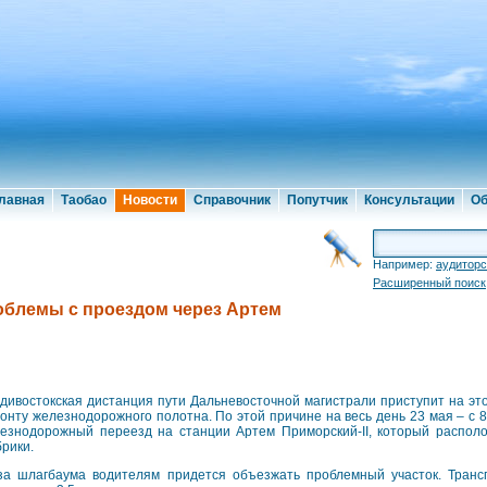
лавная
Таобао
Новости
Справочник
Попутчик
Консультации
Об
Например:
аудиторс
Расширенный поиск
облемы с проездом через Артем
дивостокская дистанция пути Дальневосточной магистрали приступит на это
онту железнодорожного полотна. По этой причине на весь день 23 мая – с 8
езнодорожный переезд на станции Артем Приморский-II, который распол
рики.
за шлагбаума водителям придется объезжать проблемный участок. Трансп