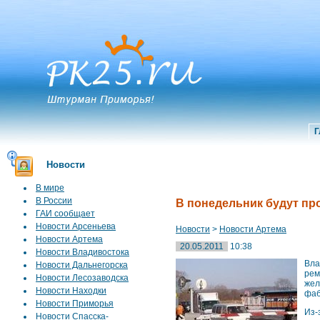
Г
Новости
В мире
В России
В понедельник будут пр
ГАИ сообщает
Новости Арсеньева
Новости
>
Новости Артема
Новости Артема
20.05.2011
10:38
Новости Владивостока
Вла
Новости Дальнегорска
рем
Новости Лесозаводска
жел
Новости Находки
фаб
Новости Приморья
Из-
Новости Спасска-