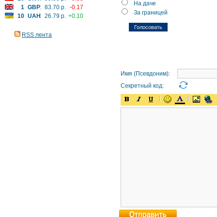
На даче
1
GBP
:
83.70 р.
-0.17
За границей
10
UAH
:
26.79 р.
+0.10
RSS лента
Имя (Псевдоним):
Секретный код: