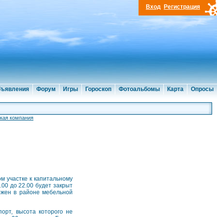
Вход
Регистрация
ъявления
Форум
Игры
Гороскоп
Фотоальбомы
Карта
Опросы
кая компания
м участке к капитальному
.00 до 22.00 будет закрыт
ожен в районе мебельной
орт, высота которого не