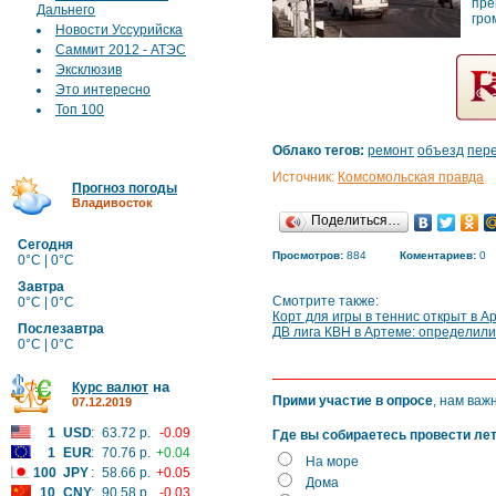
пре
Дальнего
гро
Новости Уссурийска
Саммит 2012 - АТЭС
Эксклюзив
Это интересно
Топ 100
Облако тегов:
ремонт
объезд
пер
Источник:
Комсомольская правда
Прогноз погоды
Владивосток
Поделиться…
Сегодня
Просмотров:
884
Коментариев:
0
0°C | 0°C
Завтра
Смотрите также:
0°C | 0°C
Корт для игры в теннис открыт в А
Послезавтра
ДВ лига КВН в Артеме: определил
0°C | 0°C
на
Курс валют
Прими участие в опросе
, нам важ
07.12.2019
1
USD
:
63.72 р.
-0.09
Где вы собираетесь провести ле
1
EUR
:
70.76 р.
+0.04
На море
100
JPY
:
58.66 р.
+0.05
Дома
10
CNY
:
90.58 р.
-0.03